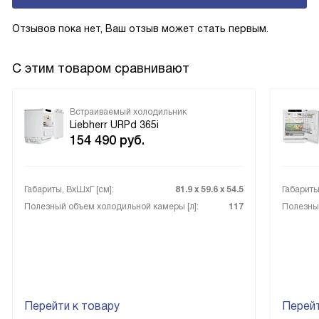
Prime и Peak.
Отзывов пока нет, Ваш отзыв может стать первым.
С этим товаром сравнивают
Встраиваемый холодильник
Liebherr URPd 365i
154 490
руб.
Габариты, ВxШxГ [см]:
81.9 х 59.6 х 54.5
Габариты
Полезный объем холодильной камеры [л]:
117
Полезный
Перейти к товару
Перейт