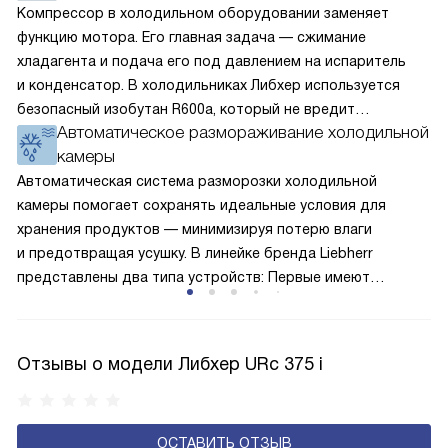
Компрессор в холодильном оборудовании заменяет
функцию мотора. Его главная задача — сжимание
хладагента и подача его под давлением на испаритель
и конденсатор. В холодильниках Либхер используется
безопасный изобутан R600a, который не вредит
Автоматическое размораживание холодильной
окружающей среде. Компрессор перегоняет его
камеры
по охладительному контуру по принципу насоса. Чем
лучше работает «мотор» прибора, тем качественнее
Автоматическая система разморозки холодильной
и быстрее происходит охлаждение, затрачивается
камеры помогает сохранять идеальные условия для
меньше электроэнергии.
хранения продуктов — минимизируя потерю влаги
и предотвращая усушку. В линейке бренда Liebherr
представлены два типа устройств: Первые имеют
открытую заднюю стенку, на которой при высокой
влажности может образовываться конденсат — это
естественный физический процесс. Второй тип — модели
Отзывы о модели Либхер URc 375 i
с панелью, выполняющей функцию «сухой стенки». Такие
устройства обеспечивают более комфортную
эксплуатацию и чаще всего оснащены нулевой зоной
ОСТАВИТЬ ОТЗЫВ
свежести BioFresh 0°C. Они встречаются в сериях Plus,