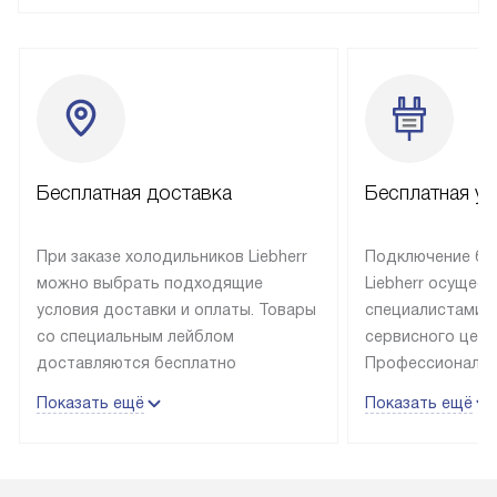
Бесплатная доставка
Бесплатная ус
При заказе холодильников Liebherr
Подключение бы
можно выбрать подходящие
Liebherr осущес
условия доставки и оплаты. Товары
специалистами 
со специальным лейблом
сервисного цент
доставляются бесплатно
Профессиональн
в пределах Москвы и МКАД
гарантия долгой
Показать ещё
Показать ещё
до подъезда, выезд за МКАД
эксплуатации те
оплачивается дополнительно.
и Санкт-Петербу
Товар со статусом в наличии может
со специальным
быть отгружен покупателю
подключается б