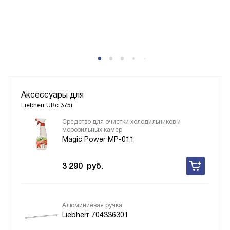
P
Аксессуары для
Liebherr URc 375i
Средство для очистки холодильников и
морозильных камер
Magic Power MP-011
3 290
руб.
Алюминиевая ручка
Liebherr 704336301