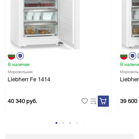
В наличии
В налич
Морозильник
Морозиль
Liebherr Fe 1414
Liebher
40 340
руб.
39 600