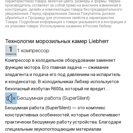
характеристиках товара, включая цвета, размеры и формы. Фирма-
производитель оставляет за собой право на внесение изменений в
конструкцию, дизайн и комплектацию товара без предварительного
уведомления. Перед оформлением Заказа Покупатель должен
обратиться к Продавцу для уточнения свойств и характеристик
Товара. Подробная информация о товаре указывается в инструкции и
на упаковке товара. Используемое название в России Либхер
Технологии морозильных камер Liebherr
1 компрессор
Компрессор в холодильном оборудовании заменяет
функцию мотора. Его главная задача — сжимание
хладагента и подача его под давлением на испаритель
и конденсатор. В холодильниках Либхер используется
безопасный изобутан R600a, который не вредит
окружающей среде. Компрессор перегоняет его
Бесшумная работа (SuperSilent)
по охладительному контуру по принципу насоса. Чем
Бесшумная работа (SuperSilent) — это комплекс
лучше работает «мотор» прибора, тем качественнее
конструктивных особенностей, которые обеспечивают
и быстрее происходит охлаждение, затрачивается
практически бесшумную работу устройства. Благодаря
меньше электроэнергии.
специальным звукопоглощающим материалам