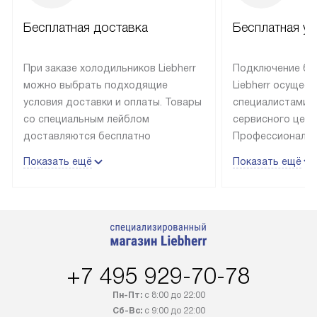
Бесплатная доставка
Бесплатная ус
При заказе холодильников Liebherr
Подключение бы
можно выбрать подходящие
Liebherr осущес
условия доставки и оплаты. Товары
специалистами 
со специальным лейблом
сервисного цент
доставляются бесплатно
Профессиональн
в пределах Москвы и МКАД
гарантия долгой
Показать ещё
Показать ещё
до подъезда, выезд за МКАД
эксплуатации те
оплачивается дополнительно.
и Санкт-Петербу
Товар со статусом в наличии может
со специальным
быть отгружен покупателю
подключается б
в течение трех дней. Доставка
мастера за МКА
в Санкт-Петербург и другие
за дополнительн
+7 495 929-70-78
регионы осуществляется через
Стоимость допо
транспортную компанию. После
по монтажу опре
Пн-Пт:
с 8:00 до 22:00
100% предоплаты наша компания
прайсу. Профес
Сб-Вс:
с 9:00 до 22:00