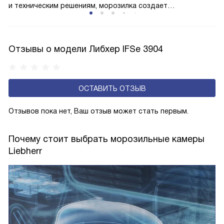
и техническим решениям, морозилка создает
минимальный уровень шума, что позволяет вам
наслаждаться тишиной в вашей кухне или другом
помещении. Все внутренние детали и механизмы
Отзывы о модели Либхер IFSe 3904
сконструированы так, чтобы работать как можно тише.
Эта функция незаменима, если морозильная камера
расположена в помещениях, где шум может быть
ОСТАВИТЬ ОТЗЫВ
нежелательным. Технология обеспечивает комфортное
использование морозильной камеры, не отвлекая вас
Отзывов пока нет, Ваш отзыв может стать первым.
от повседневных дел.
Почему стоит выбрать морозильные камеры
Liebherr