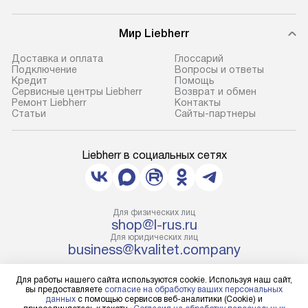
оформлении заказа.
Готовые коммун
Мир Liebherr
В оговоренный день служба
предполагают н
доставки доставит упакованный
установленной р
Доставка и оплата
Глоссарий
прибор до подъезда. Если
холодильников с
Подключение
Вопросы и ответы
Кредит
Помощь
требуется переместить прибор
требующим под
Сервисные центры Liebherr
Возврат и обмен
до двери квартиры или до места
к водопроводу, 
Ремонт Liebherr
Контакты
Cтатьи
Сайты-партнеры
установки, пожалуйста,
наличие крана. 
предварительно уточните это
установка включ
с менеджером. За данную услугу
упаковки и тран
Liebherr в социальных сетях
взимается дополнительная плата.
креплений, при 
Учитывайте габариты прибора, если
и соединение от
они не позволяют пронести его
Техника монтиру
Для физических лиц
через дверной проем,
нишу или на зар
shop@l-rus.ru
то сотрудники транспортной
предусмотренно
Для юридических лиц
business@kvalitet.company
службы не смогут демонтировать
с проверкой по 
дверцы, ручки или другие
подключается к
Для работы нашего сайта используются cookie. Используя наш сайт,
НАПИСАТЬ РУКОВОДСТВУ
выступающие элементы, так как
коммуникациям.
вы предоставляете
согласие на обработку ваших персональных
в будущем это может привести
установку не вх
данных
с помощью сервисов веб-аналитики (Cookie) и