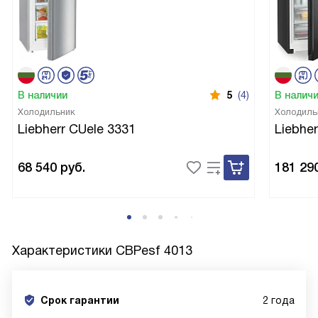
В наличии
5
(4)
В налич
Холодильник
Холодиль
Liebherr CUele 3331
Liebhe
68 540
руб.
181 29
Характеристики
CBPesf 4013
Срок гарантии
2 года