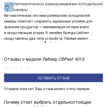
Автоматическое размораживание холодильной
окружающей среде. Компрессор перегоняет его
камеры
по охладительному контуру по принципу насоса. Чем
лучше работает «мотор» прибора, тем качественнее
Автоматическая система разморозки холодильной
и быстрее происходит охлаждение, затрачивается
камеры помогает сохранять идеальные условия для
меньше электроэнергии.
хранения продуктов — минимизируя потерю влаги
и предотвращая усушку. В линейке бренда Liebherr
представлены два типа устройств: Первые имеют
открытую заднюю стенку, на которой при высокой
влажности может образовываться конденсат — это
естественный физический процесс. Второй тип — модели
Отзывы о модели Либхер CBPesf 4013
с панелью, выполняющей функцию «сухой стенки». Такие
устройства обеспечивают более комфортную
эксплуатацию и чаще всего оснащены нулевой зоной
ОСТАВИТЬ ОТЗЫВ
свежести BioFresh 0°C. Они встречаются в сериях Plus,
Prime и Peak.
Отзывов пока нет, Ваш отзыв может стать первым.
Почему стоит выбрать отдельностоящие