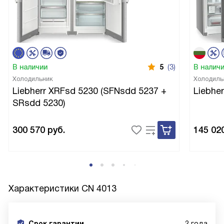
В наличии
5
(3)
В налич
Холодильник
Холодиль
Liebherr XRFsd 5230 (SFNsdd 5237 +
Liebhe
SRsdd 5230)
300 570
руб.
145 02
Характеристики
CN 4013
Срок гарантии
2 года