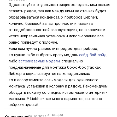
Холодильник Liebherr CNd 7723
Консультант в магазине утверждает, что холодильники
Liebherr CNd 7723 можно поставить рядом. Так ли это?
Специалист интернет-магазина
20.12.2024
Здравствуйте, отдельностоящие холодильники нельзя
ставить рядом, так как между ними на стенках будет
образовываться конденсат. У приборов Liebherr,
конечно, большой запас прочности и «защита
от недобросовестной эксплуатации», но в конечном
итоге неправильная установка и использование все
равно приведут к поломке.
Если вам нужно разместить рядом два прибора,
то нужно либо выбрать сразу модель
сайд-бай-сайд
,
либо
встраиваемые модели
, специально
предназначенные для монтажа бок-о-бок (так как
Либхер специализируется на холодильниках,
то в ассортименте есть модели для одиночного
монтажа, установки в колонну и рядом). Рекомендуем