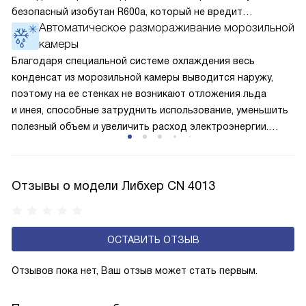
безопасный изобутан R600a, который не вредит
Автоматическое размораживание морозильной
окружающей среде. Компрессор перегоняет его
камеры
по охладительному контуру по принципу насоса. Чем
лучше работает «мотор» прибора, тем качественнее
Благодаря специальной системе охлаждения весь
и быстрее происходит охлаждение, затрачивается
конденсат из морозильной камеры выводится наружу,
меньше электроэнергии.
поэтому на ее стенках не возникают отложения льда
и инея, способные затруднить использование, уменьшить
полезный объем и увеличить расход электроэнергии.
Соответстве нет необходимости в частых
размораживаниях, поскольку оттаивание происходит
автоматически.
Отзывы о модели Либхер CN 4013
ОСТАВИТЬ ОТЗЫВ
Отзывов пока нет, Ваш отзыв может стать первым.