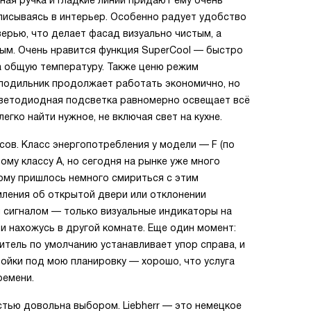
ная ручка и гладкие линии придают ему очень
писываясь в интерьер. Особенно радует удобство
верью, что делает фасад визуально чистым, а
ым. Очень нравится функция SuperCool — быстро
а общую температуру. Также ценю режим
олодильник продолжает работать экономично, но
 Светодиодная подсветка равномерно освещает всё
егко найти нужное, не включая свет на кухне.
сов. Класс энергопотребления у модели — F (по
ому классу A, но сегодня на рынке уже много
ому пришлось немного смириться с этим
мления об открытой двери или отклонении
 сигналом — только визуальные индикаторы на
ли нахожусь в другой комнате. Еще один момент:
тель по умолчанию устанавливает упор справа, и
ойки под мою планировку — хорошо, что услуга
ремени.
тью довольна выбором. Liebherr — это немецкое