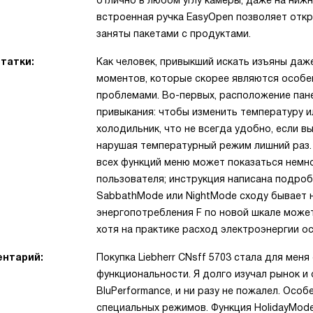
отлично в любом углу камеры, даже на нижн
встроенная ручка EasyOpen позволяет отк
заняты пакетами с продуктами.
татки:
Как человек, привыкший искать изъяны даже
моментов, которые скорее являются особе
проблемами. Во-первых, расположение пан
привыкания: чтобы изменить температуру и
холодильник, что не всегда удобно, если в
нарушая температурный режим лишний раз. 
всех функций меню может показаться немн
пользователя; инструкция написана подроб
SabbathMode или NightMode сходу бывает н
энергопотребления F по новой шкале может
хотя на практике расход электроэнергии о
нтарий:
Покупка Liebherr CNsff 5703 стала для мен
функциональности. Я долго изучал рынок и 
BluPerformance, и ни разу не пожалел. Осо
специальных режимов. Функция HolidayMod