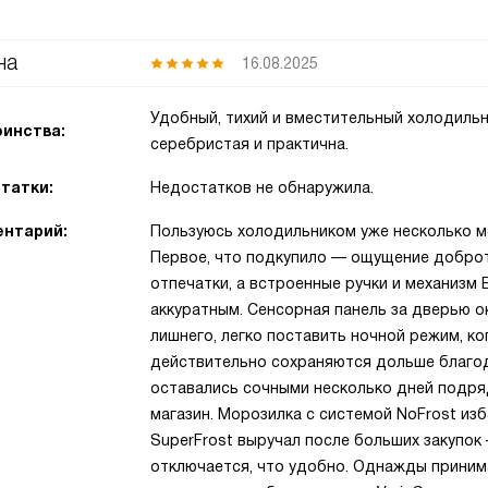
на
16.08.2025
Удобный, тихий и вместительный холодильн
инства:
серебристая и практична.
татки:
Недостатков не обнаружила.
нтарий:
Пользуюсь холодильником уже несколько ме
Первое, что подкупило — ощущение доброт
отпечатки, а встроенные ручки и механизм
аккуратным. Сенсорная панель за дверью о
лишнего, легко поставить ночной режим, ко
действительно сохраняются дольше благод
оставались сочными несколько дней подряд
магазин. Морозилка с системой NoFrost из
SuperFrost выручал после больших закупок
отключается, что удобно. Однажды принима