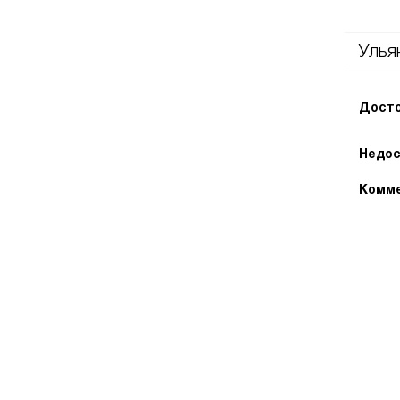
Улья
Досто
Недос
Комме