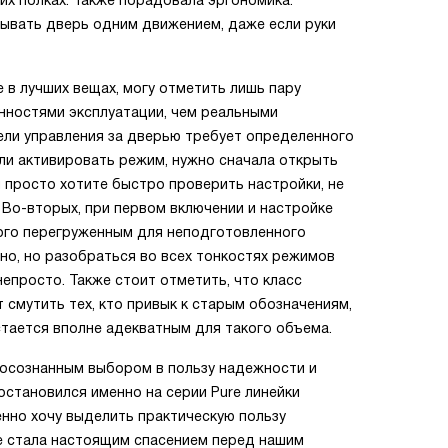
их полках. Также порадовала эргономика:
рывать дверь одним движением, даже если руки
 в лучших вещах, могу отметить лишь пару
нностями эксплуатации, чем реальными
ели управления за дверью требует определенного
ли активировать режим, нужно сначала открыть
ы просто хотите быстро проверить настройки, не
Во-вторых, при первом включении и настройке
ого перегруженным для неподготовленного
но, но разобраться во всех тонкостях режимов
епросто. Также стоит отметить, что класс
 смутить тех, кто привык к старым обозначениям,
стается вполне адекватным для такого объема.
я осознанным выбором в пользу надежности и
остановился именно на серии Pure линейки
бенно хочу выделить практическую пользу
e стала настоящим спасением перед нашим