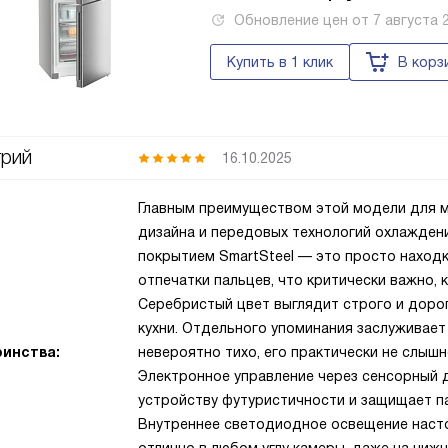
Обновление цен от
7 августа 
Купить в 1 клик
В корз
рий
16.10.2025
Главным преимуществом этой модели для м
дизайна и передовых технологий охлажден
покрытием SmartSteel — это просто находк
отпечатки пальцев, что критически важно, 
Серебристый цвет выглядит строго и доро
кухни. Отдельного упоминания заслуживает
инства:
невероятно тихо, его практически не слышн
Электронное управление через сенсорный д
устройству футуристичности и защищает п
Внутреннее светодиодное освещение насто