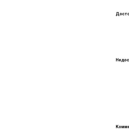
Досто
Недос
Комме