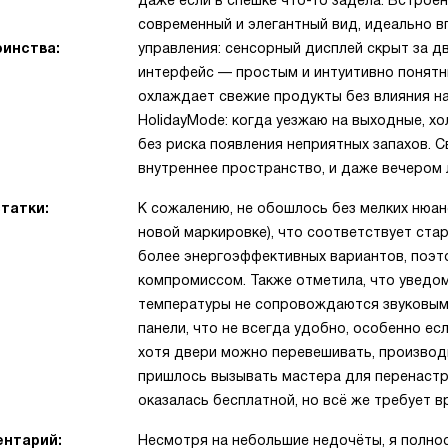
даже если в спешке что-то задела. Встроен
современный и элегантный вид, идеально в
инства:
управления: сенсорный дисплей скрыт за д
интерфейс — простым и интуитивно понятн
охлаждает свежие продукты без влияния н
HolidayMode: когда уезжаю на выходные, х
без риска появления неприятных запахов.
внутреннее пространство, и даже вечером л
татки:
К сожалению, не обошлось без мелких нюан
новой маркировке), что соответствует стар
более энергоэффективных вариантов, поэт
компромиссом. Также отметила, что уведо
температуры не сопровождаются звуковым
панели, что не всегда удобно, особенно ес
хотя двери можно перевешивать, производи
пришлось вызывать мастера для перенастр
оказалась бесплатной, но всё же требует в
нтарий:
Несмотря на небольшие недочёты, я полнос