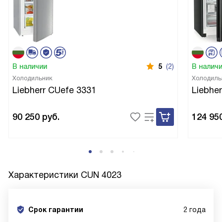
В наличии
5
(2)
В налич
Холодильник
Холодиль
Liebherr CUefe 3331
Liebhe
90 250
руб.
124 95
Характеристики
CUN 4023
Срок гарантии
2 года