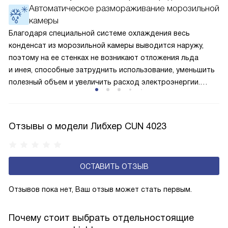
Автоматическое размораживание морозильной
окружающей среде. Компрессор перегоняет его
камеры
по охладительному контуру по принципу насоса. Чем
лучше работает «мотор» прибора, тем качественнее
Благодаря специальной системе охлаждения весь
и быстрее происходит охлаждение, затрачивается
конденсат из морозильной камеры выводится наружу,
меньше электроэнергии.
поэтому на ее стенках не возникают отложения льда
и инея, способные затруднить использование, уменьшить
полезный объем и увеличить расход электроэнергии.
Соответстве нет необходимости в частых
размораживаниях, поскольку оттаивание происходит
автоматически.
Отзывы о модели Либхер CUN 4023
ОСТАВИТЬ ОТЗЫВ
Отзывов пока нет, Ваш отзыв может стать первым.
Почему стоит выбрать отдельностоящие