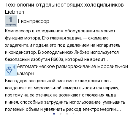
Технологии отдельностоящих холодильников
Liebherr
1 компрессор
Компрессор в холодильном оборудовании заменяет
функцию мотора. Его главная задача — сжимание
хладагента и подача его под давлением на испаритель
и конденсатор. В холодильниках Либхер используется
безопасный изобутан R600a, который не вредит
Автоматическое размораживание морозильной
окружающей среде. Компрессор перегоняет его
камеры
по охладительному контуру по принципу насоса. Чем
лучше работает «мотор» прибора, тем качественнее
Благодаря специальной системе охлаждения весь
и быстрее происходит охлаждение, затрачивается
конденсат из морозильной камеры выводится наружу,
меньше электроэнергии.
поэтому на ее стенках не возникают отложения льда
и инея, способные затруднить использование, уменьшить
полезный объем и увеличить расход электроэнергии.
Соответстве нет необходимости в частых
размораживаниях, поскольку оттаивание происходит
автоматически.