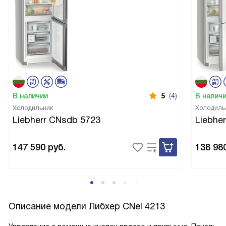
В наличии
5
(4)
В налич
Холодильник
Холодиль
Liebherr CNsdb 5723
Liebhe
147 590
руб.
138 98
Описание модели
Либхер CNel 4213