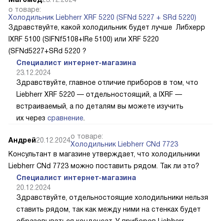
о товаре:
Холодильник Liebherr XRF 5220 (SFNd 5227 + SRd 5220)
Здравствуйте, какой холодильник будет лучше Либхерр
IXRF 5100 (SIFNf5108+IRe 5100) или XRF 5220
(SFNd5227+SRd 5220 ?
Специалист интернет-магазина
23.12.2024
Здравствуйте, главное отличие приборов в том, что
Liebherr XRF 5220 — отдельностоящий, а IXRF —
встраиваемый, а по деталям вы можете изучить
их через
сравнение
.
о товаре:
Андрей
20.12.2024
Холодильник Liebherr CNd 7723
Консультант в магазине утверждает, что холодильники
Liebherr CNd 7723 можно поставить рядом. Так ли это?
Специалист интернет-магазина
20.12.2024
Здравствуйте, отдельностоящие холодильники нельзя
ставить рядом, так как между ними на стенках будет
образовываться конденсат. У приборов Liebherr,