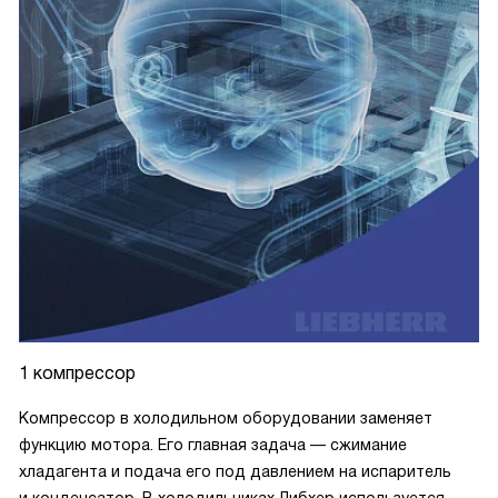
камер. Глыбы льда не успевают образоваться на стенках ,
так как оттаивание происходит автоматически, что очень
удобно. Внутри светодиодное освещение, которое никак
не влияет на продукты, не греет их. Спокойно кладу на
верхнюю полку масло и сыры и не переживаю, что они
испортятся. Очень необычно то, что у этого
холодильника четыре морозильные камеры, а не три. Не
знаю, очень ли это важная функция, но для морозилки и
для холодильной камеры температуру можно
настраивать по отдельности. Очень рада, что
доверилась мужу в этом вопросе, эта модель однозначно
заслуживает вашего внимания!
1 компрессор
Компрессор в холодильном оборудовании заменяет
функцию мотора. Его главная задача — сжимание
хладагента и подача его под давлением на испаритель