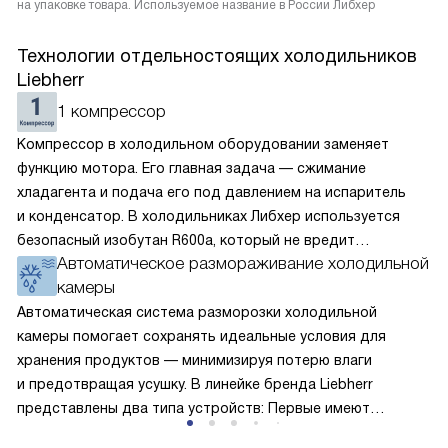
на упаковке товара. Используемое название в России Либхер
Технологии отдельностоящих холодильников
Liebherr
1 компрессор
Компрессор в холодильном оборудовании заменяет
функцию мотора. Его главная задача — сжимание
хладагента и подача его под давлением на испаритель
и конденсатор. В холодильниках Либхер используется
безопасный изобутан R600a, который не вредит
Автоматическое размораживание холодильной
окружающей среде. Компрессор перегоняет его
камеры
по охладительному контуру по принципу насоса. Чем
лучше работает «мотор» прибора, тем качественнее
Автоматическая система разморозки холодильной
и быстрее происходит охлаждение, затрачивается
камеры помогает сохранять идеальные условия для
меньше электроэнергии.
хранения продуктов — минимизируя потерю влаги
и предотвращая усушку. В линейке бренда Liebherr
представлены два типа устройств: Первые имеют
открытую заднюю стенку, на которой при высокой