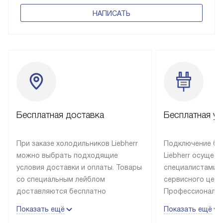
НАПИСАТЬ
Бесплатная доставка
Бесплатная ус
При заказе холодильников Liebherr
Подключение бы
можно выбрать подходящие
Liebherr осущес
условия доставки и оплаты. Товары
специалистами 
со специальным лейблом
сервисного цент
доставляются бесплатно
Профессиональн
в пределах Москвы и МКАД
гарантия долгой
Показать ещё
Показать ещё
до подъезда, выезд за МКАД
эксплуатации те