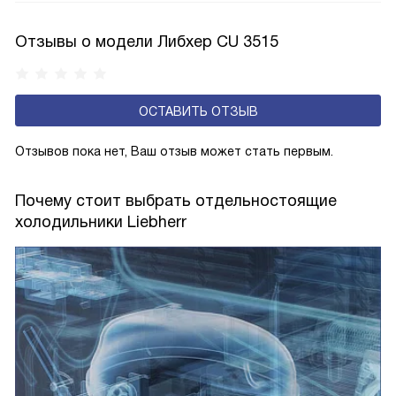
влажности может образовываться конденсат — это
естественный физический процесс. Второй тип — модели
Отзывы о модели Либхер CU 3515
с панелью, выполняющей функцию «сухой стенки». Такие
устройства обеспечивают более комфортную
эксплуатацию и чаще всего оснащены нулевой зоной
ОСТАВИТЬ ОТЗЫВ
свежести BioFresh 0°C. Они встречаются в сериях Plus,
Prime и Peak.
Отзывов пока нет, Ваш отзыв может стать первым.
Почему стоит выбрать отдельностоящие
холодильники Liebherr