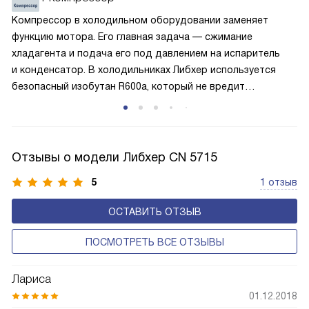
устанавливается температура в районе +15 градусов. Это
Компрессор в холодильном оборудовании заменяет
позволяет сохранить продукты на определённое время
функцию мотора. Его главная задача — сжимание
и избежать появление неприятных запахов.
хладагента и подача его под давлением на испаритель
и конденсатор. В холодильниках Либхер используется
безопасный изобутан R600a, который не вредит
окружающей среде. Компрессор перегоняет его
по охладительному контуру по принципу насоса. Чем
лучше работает «мотор» прибора, тем качественнее
и быстрее происходит охлаждение, затрачивается
Отзывы о модели Либхер CN 5715
меньше электроэнергии.
5
1 отзыв
ОСТАВИТЬ ОТЗЫВ
ПОСМОТРЕТЬ ВСЕ ОТЗЫВЫ
Лариса
01.12.2018