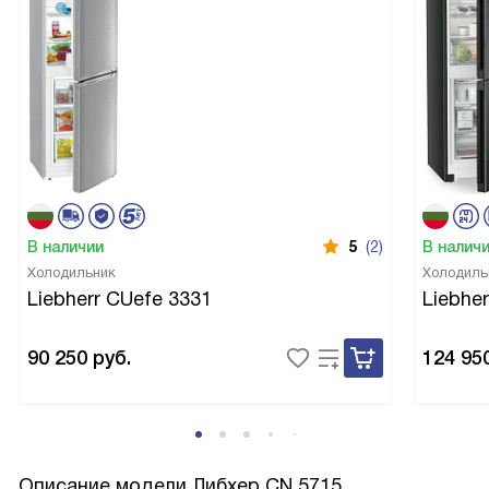
В наличии
5
(2)
В налич
Холодильник
Холодиль
Liebherr CUefe 3331
Liebhe
90 250
руб.
124 95
Описание модели
Либхер CN 5715