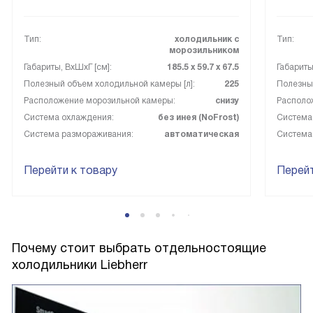
очень удобно для хранения больших продуктов или
замороженных продуктов.
Тип:
холодильник с
Тип:
Автономное сохранение холода на 24 часа - это просто
морозильником
спасение в случае отключения электроэнергии.
Габариты, ВxШxГ [см]:
185.5 х 59.7 х 67.5
Габариты
Полезный объем холодильной камеры [л]:
225
Полезный
В общем, я очень доволен этой покупкой. Она полностью
Расположение морозильной камеры:
снизу
Располо
оправдала мои ожидания и даже больше. Ни разу не
Система охлаждения:
без инея (NoFrost)
Система
пожалел о своем выборе.
Система размораживания:
автоматическая
Система
Перейти к товару
Перейт
Почему стоит выбрать отдельностоящие
холодильники Liebherr