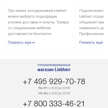
При заказе холодильников Liebherr
Подключение бы
можно выбрать подходящие
Liebherr осущес
условия доставки и оплаты. Товары
специалистами 
со специальным лейблом
сервисного цент
доставляются бесплатно
Профессиональн
в пределах Москвы и МКАД
гарантия долгой
Показать ещё
Показать ещё
до подъезда, выезд за МКАД
эксплуатации те
оплачивается дополнительно.
и Санкт-Петербу
Товар со статусом в наличии может
со специальным
быть отгружен покупателю
подключается б
в течение трех дней. Доставка
мастера за МКА
в Санкт-Петербург и другие
за дополнительн
+7 495 929-70-78
регионы осуществляется через
Стоимость допо
транспортную компанию. После
по монтажу опре
Пн-Пт:
с 8:00 до 22:00
100% предоплаты наша компания
прайсу. Профес
Сб-Вс:
с 9:00 до 22:00
бесплатно доставляет заказ
и регулярное об
+7 800 333-46-21
до представительства
обеспечивают д