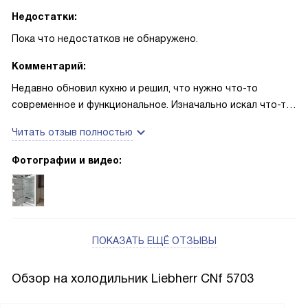
Недостатки:
Пока что недостатков не обнаружено.
Комментарий:
Недавно обновил кухню и решил, что нужно что-то
современное и функциональное. Изначально искал что-то,
что было бы удобным в использовании и
Читать отзыв полностью
энергоэффективным. И я нашел идеальный вариант.
Фотографии и видео:
Сначала меня привлек дизайн - белый цвет и стальной
корпус выглядят очень стильно и современно. Также
понравилось, что двери можно перевешивать, что очень
удобно для моей кухни. Внутреннее светодиодное
освещение холодильной камеры создает приятную
ПОКАЗАТЬ ЕЩЁ ОТЗЫВЫ
атмосферу и обеспечивает хороший обзор продуктов.
Обзор на холодильник Liebherr CNf 5703
Но самое главное - это функциональность. Очень
понравилась система размораживания и охлаждения -