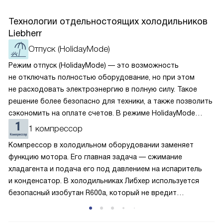
Технологии отдельностоящих холодильников
Liebherr
Отпуск (HolidayMode)
Режим отпуск (HolidayMode) — это возможность
не отключать полностью оборудование, но при этом
не расходовать электроэнергию в полную силу. Такое
решение более безопасно для техники, а также позволить
сэкономить на оплате счетов. В режиме HolidayMode
вентилятор и суперохлаждение не работают, а в камере
1 компрессор
устанавливается температура в районе +15 градусов. Это
Компрессор в холодильном оборудовании заменяет
позволяет сохранить продукты на определённое время
функцию мотора. Его главная задача — сжимание
и избежать появление неприятных запахов.
хладагента и подача его под давлением на испаритель
и конденсатор. В холодильниках Либхер используется
безопасный изобутан R600a, который не вредит
окружающей среде. Компрессор перегоняет его
по охладительному контуру по принципу насоса. Чем