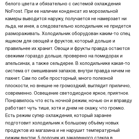
белого цвета и обязательно с системой охлаждения
NoFrost. При ее наличии конденсат из морозильной
камеры выводится наружу, получается не намерзает ни
льда, ни инея, а следовательно холодильник не придется
размораживать. Холодильник оборудован каким-то спец
ящиком для овощей и фруктов, который дольше и
правильнее их хранит. Овощи и фрукты правда остаются
свежими гораздо дольше, проверено на помидорах и
апельсинах, а также сельдерее. В холодильнике какая-то
система от смешивания запахов, внутри правда ничем не
пахнет. Сам по себе просторный, много полезной
плоскости, но внешне не громоздкий, выглядит прилично,
современно. Освещение светодиодное яркое, приятное.
Понравилось что есть ночной режим, ночью он и вправду
работает чуть тише, хотя и днем не скажу, что громко.
Есть режим супер охлаждения, который заранее
подготовит холодильник к большому объёму новых
продуктов из магазина и не нарушит температурный
режим внутри. 5 полочек из закаленного стекла в