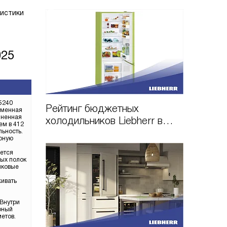
ристики
025
5240
Рейтинг бюджетных
ременная
лненная
холодильников Liebherr в
ем в 412
2026 году
ьность.
рную
ется
ных полок
иковые
ивать
Внутри
рный
етов.
,