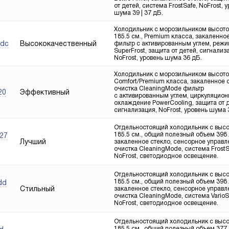
от детей, система FrostSafe, NoFrost, 
шума 39 | 37 дБ.
Холодильник с морозильником высот
185.5 см., Premium класса, закаленное
Высококачественный
sdc
фильтр с активированным углем, реж
SuperFrost, защита от детей, сигнализ
NoFrost, уровень шума 36 дБ.
Холодильник с морозильником высото
Comfort/Premium класса, закаленное с
очистка CleaningMode фильтр
Эффективный
20
с активированным углем, циркуляцион
охлаждение PowerCooling, защита от д
сигнализация, NoFrost, уровень шума 
Отдельностоящий холодильник с выс
185.5 см., общий полезный объем 398 л
227
Лучший
закаленное стекло, сенсорное управл
очистка CleaningMode, система FrostS
NoFrost, светодиодное освещение.
Отдельностоящий холодильник с выс
185.5 см., общий полезный объем 398 л
dd
Стильный
закаленное стекло, сенсорное управл
очистка CleaningMode, система VarioS
NoFrost, светодиодное освещение.
Отдельностоящий холодильник с выс
185.5 см., общий полезный объем 377 л