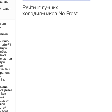
делают
Рейтинг лучших
лучшают
холодильников No Frost
Liebherr по цене и качеству в
mium
2026 году
ь
щитным
анично
eriorFit
отную
ребуют
вают
лок, три
 три
ое
ежимами
хранения
р
8 кг
икация
от детей
-Box
она
 дома».
овой
ытой
 часов