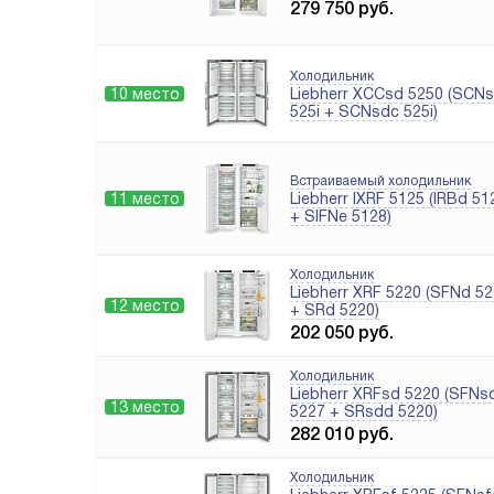
279 750
руб.
Холодильник
10 место
Liebherr XCCsd 5250 (SCN
525i + SCNsdc 525i)
Встраиваемый холодильник
11 место
Liebherr IXRF 5125 (IRBd 51
+ SIFNe 5128)
Холодильник
Liebherr XRF 5220 (SFNd 5
12 место
+ SRd 5220)
202 050
руб.
Холодильник
Liebherr XRFsd 5220 (SFNs
13 место
5227 + SRsdd 5220)
282 010
руб.
Холодильник