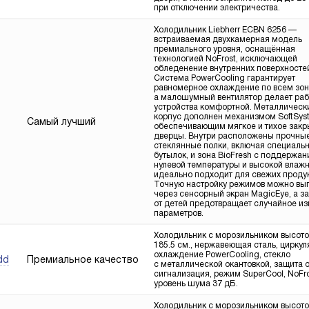
при отключении электричества.
Холодильник Liebherr ECBN 6256 —
встраиваемая двухкамерная модель
премиального уровня, оснащённая
технологией NoFrost, исключающей
обледенение внутренних поверхносте
Система PowerCooling гарантирует
равномерное охлаждение по всем зон
а малошумный вентилятор делает раб
устройства комфортной. Металлическ
корпус дополнен механизмом SoftSys
Самый лучший
обеспечивающим мягкое и тихое закр
дверцы. Внутри расположены прочны
стеклянные полки, включая специаль
бутылок, и зона BioFresh с поддержа
нулевой температуры и высокой влаж
идеально подходит для свежих продук
Точную настройку режимов можно вы
через сенсорный экран MagicEye, а з
от детей предотвращает случайное и
параметров.
Холодильник с морозильником высот
185.5 см., нержавеющая сталь, цирку
охлаждение PowerCooling, стекло
Премиальное качество
dd
с металлической окантовкой, защита о
сигнализация, режим SuperCool, NoFro
уровень шума 37 дБ.
Холодильник с морозильником высот