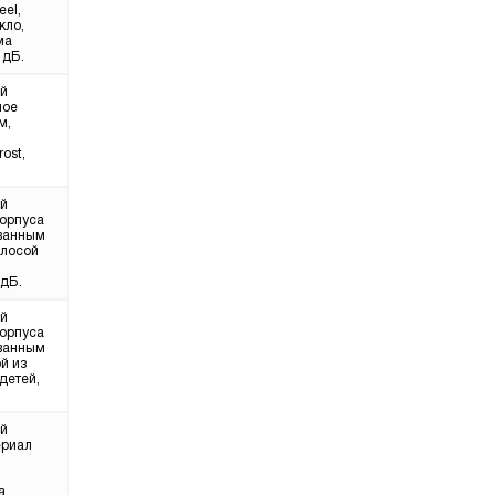
eel,
кло,
ма
 дБ.
ой
ное
м,
ost,
ой
корпуса
ованным
олосой
 дБ.
ой
корпуса
ованным
ой из
детей,
ой
ериал
а