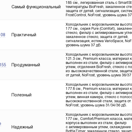
185 см., легированная сталь с SmartSt
Самый функциональный
температуры BioFresh, закаленное сте
защита от детей, сигнализация, систе
FrostControl, NoFrost, уровень шума 37
Холодильник с морозильником высот
177 см., серия Pure (Comfort), закален
стекло, фильтр с активированным угле
Практичный
108
закаленное стекло, защита от детей,
сигнализация, истема VarioSpace, NoFr
уровень шума 37 дБ.
Холодильник с морозильником высот
121.3 см., Premium класса, материал 
выполнен из стали, фильтр с активир
Продуманный
4155
углем, отделения BioFresh, стекло с п
из высококачественной стали, защита
от детей, NoFrost, уровень шума 36/37
Холодильник с морозильником высот
177.8 см., Premium класса, материал 
выполнен из стали, фильтр с активир
Полезный
углем, винная камера, стекло с полос
высококачественной стали, защита от 
NoFrost, уровень шума 31/34/36 дБ.
Холодильник с морозильником высот
177 см., Comfort/Premium класса, мат
корпуса выполнен из стали, фильтр
e
Надежный
с активированным углем, охлаждение
BottleTimer, закаленное стекло, защит