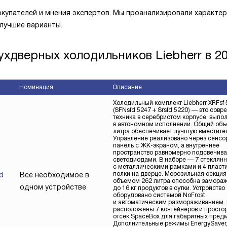
окупателей и мнения экспертов. Мы проанализировали характе
лучшие варианты.
ухдверных холодильников Liebherr в 2
Номинация
Описание
Холодильный комплект Liebherr XRFsf 
(SFNsfd 5247 + Srsfd 5220) — это сов
техника в серебристом корпусе, выпо
в автономном исполнении. Общий объ
литра обеспечивает лучшую вместител
Управление реализовано через сенсо
панель с ЖК-экраном, а внутреннее
пространство равномерно подсвечива
светодиодами. В наборе — 7 стеклян
с металлическими рамками и 4 пласт
полки на дверце. Морозильная секция
d
Все необходимое в
объемом 262 литра способна замораж
одном устройстве
до 16 кг продуктов в сутки. Устройство
оборудовано системой NoFrost
и автоматическим размораживанием. 
расположены 7 контейнеров и просто
отсек SpaceBox для габаритных предм
Дополнительные режимы EnergySaver