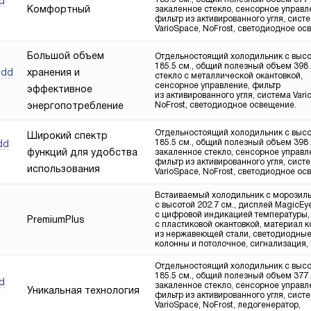
d
Комфортный
закаленное стекло, сенсорное управл
фильтр из активированного угля, сист
VarioSpace, NoFrost, светодиодное ос
Большой объем
Отдельностоящий холодильник с выс
185.5 см., общий полезный объем 398 л
bdd
хранения и
стекло с металлической окантовкой,
сенсорное управление, фильтр
эффективное
из активированного угля, система Vari
энергопотребление
NoFrost, светодиодное освещение.
Отдельностоящий холодильник с выс
Широкий спектр
185.5 см., общий полезный объем 398 л
dd
функций для удобства
закаленное стекло, сенсорное управл
фильтр из активированного угля, сист
использования
VarioSpace, NoFrost, светодиодное ос
Встаиваемый холодильник с морозил
с высотой 202.7 см., дисплей MagicEy
с цифровой индикацией температуры,
PremiumPlus
с пластиковой окантовкой, материал 
из нержавеющей стали, светодиодны
колонны и потолочное, сигнализация, 
Отдельностоящий холодильник с выс
185.5 см., общий полезный объем 377 л
d
закаленное стекло, сенсорное управл
Уникальная технология
фильтр из активированного угля, сист
VarioSpace, NoFrost, ледогенератор,