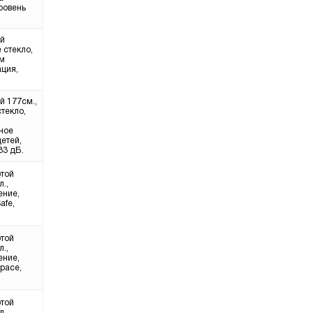
уровень
ой
 стекло,
им
ация,
й 177см.,
текло,
ное
етей,
33 дБ.
отой
.,
ение,
afe,
отой
.,
ение,
pace,
отой
.,