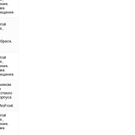
ение,
ема
вещение.
отой
.,
oSpace,
отой
.,
ение,
ема
вещение.
ьником
e
 стекло
корпуса
е
NoFrost.
отой
.,
ение,
ема