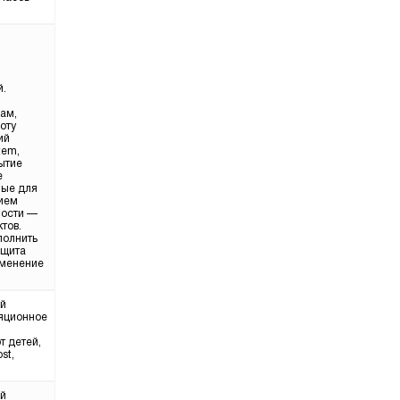
й.
ам,
оту
ий
tem,
ытие
е
ные для
нием
ности —
тов.
полнить
ащита
зменение
ой
ляционное
т детей,
st,
ой