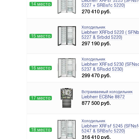
Liebherr XRFsf 5225 (SFNsf
14 место
5227 + SRBsfc 5220)
270 410
руб.
Холодильник
Liebherr XRFbd 5220 ( SFN
15 место
5227 & Srbdd 5220)
297 190
руб.
Холодильник
Liebherr XRFsd 5230 (SFNs
16 место
5237 & SRsdd 5230)
299 470
руб.
Встраиваемый холодильник
Liebherr ECBNe 8872
17 место
877 500
руб.
Холодильник
Liebherr XRFsf 5245 (SFNsf
18 место
5247 & SRBsfc 5220)
316 410
руб.