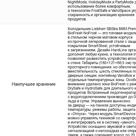
NightMode, HolidayMode и PartyMode 
использование более комфортным,
а технологии FrostSafe и VarioSpace у
сохранность и организацию хранения
продуктов.
Холодильник Liebherr SBSbs 8683 Pre
BioFresh NoFrost — это топовая модел
в стильном черном матовом корпусе
из прочной легированной стали с за
покрытием SmartSteel, устойчивым
к загрязнениям. Дизайн HardLine орг
дополнит любую кухню, а технология Int
позволяет разместить устройство впл
к стене. Габариты (185×121×66,5 см) т
просторного помещения, но обеспечи
вместительность: шесть стеклянных по
дверные секции, контейнер VarioBox и
отдельных температурных зоны. Особ
Наилучшее хранение
внимание уделено зоне BioFresh с р
DrySafe и HydroSafe для длительного 
продуктов. Встроенный ледогенерато
с водоподключением производит до 0,
льда в сутки. Управление вынесено
за дверцу — на панели доступны инд
температуры, режимы работы, защита 
и «Отпуск». Через модуль SmartDevice
можно управлять техникой со смартф
и интегрировать её в систему «умного
Устройство оснащено звуковой и свет
сигнализацией о неполадках или откр
двери, а также сохраняет холод до 20