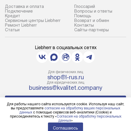
Доставка и оплата
Глоссарий
Подключение
Вопросы и ответы
Кредит
Помощь
Сервисные центры Liebherr
Возврат и обмен
Ремонт Liebherr
Контакты
Cтатьи
Сайты-партнеры
Liebherr в социальных сетях
Для физических лиц
shop@l-rus.ru
Для юридических лиц
business@kvalitet.company
НАПИСАТЬ РУКОВОДСТВУ
Для работы нашего сайта используются cookie. Используя наш сайт,
вы предоставляете
согласие на обработку ваших персональных
данных
с помощью сервисов веб-аналитики (Cookie) и
Политика конфиденциальности
присоединяетесь к тексту «
Согласия на обработку персональных
данных
»
Условия продажи
Карта сайта
Соглашаюсь