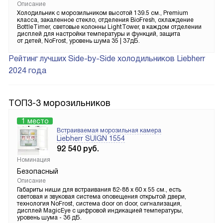
Описание
Холодильник с морозильником высотой 139.5 см., Premium
класса, закаленное стекло, отделения BioFresh, охлаждение
BottleTimer, световые колонны LightTower, в каждом отделении
дисплей для настройки температуры и функций, защита
от детей, NoFrost, уровень шума 35 | 37дБ.
Рейтинг лучших Side-by-Side холодильников Liebherr
2024 года
ТОП3-3 морозильников
1 место
Встраиваемая морозильная камера
Liebherr SUIGN 1554
92 540
руб.
Номинация
Безопасный
Описание
Габариты ниши для встраивания 82-88 х 60 х 55 см., есть
световая и звуковая система оповещения открытой двери,
технология NoFrost, система door on door, сигнализация,
дисплей MagicEye с цифровой индикацией температуры,
уровень шума - 36 дБ.