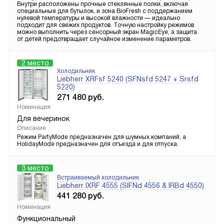
Внутри расположены прочные стеклянные полки, включая
специальные для бутылок, и зона BioFresh с поддержанием
нулевой температуры и высокой влажности — идеально
подходит для свежих продуктов. Точную настройку режимов
можно выполнить через сенсорный экран MagicEye, а защита
от детей предотвращает случайное изменение параметров.
2 место
Холодильник
Liebherr XRFsf 5240 (SFNsfd 5247 + Srsfd
5220)
271 480
руб.
Номинация
Для вечеринок
Описание
Режим PartyMode предназначен для шумных компаний, а
HolidayMode предназначен для отъезда и для отпуска.
3 место
Встраиваемый холодильник
Liebherr IXRF 4555 (SIFNd 4556 & IRBd 4550)
441 280
руб.
Номинация
Функциональный