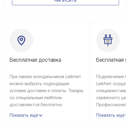
НАПИСАТЬ
Бесплатная доставка
Бесплатная ус
При заказе холодильников Liebherr
Подключение бы
можно выбрать подходящие
Liebherr осущес
условия доставки и оплаты. Товары
специалистами 
со специальным лейблом
сервисного цент
доставляются бесплатно
Профессиональн
в пределах Москвы и МКАД
гарантия долгой
Показать ещё
Показать ещё
до подъезда, выезд за МКАД
эксплуатации те
оплачивается дополнительно.
и Санкт-Петербу