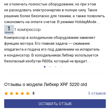
не отключать полностью оборудование, но при этом
не расходовать электроэнергию в полную силу. Такое
решение более безопасно для техники, а также позволить
сэкономить на оплате счетов. В режиме HolidayMode
вентилятор и суперохлаждение не работают, а в камере
1 компрессор
устанавливается температура в районе +15 градусов. Это
Компрессор в холодильном оборудовании заменяет
позволяет сохранить продукты на определённое время
функцию мотора. Его главная задача — сжимание
и избежать появление неприятных запахов.
хладагента и подача его под давлением на испаритель
и конденсатор. В холодильниках Либхер используется
безопасный изобутан R600a, который не вредит
окружающей среде. Компрессор перегоняет его
по охладительному контуру по принципу насоса. Чем
лучше работает «мотор» прибора, тем качественнее
Отзывы о модели Либхер XRF 5220 old
и быстрее происходит охлаждение, затрачивается
меньше электроэнергии.
5
5 отзывов
ОСТАВИТЬ ОТЗЫВ