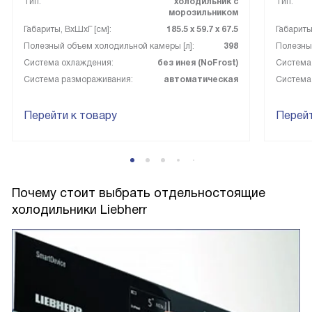
Тип:
холодильник с
Тип:
морозильником
Габариты, ВxШxГ [см]:
185.5 х 59.7 х 67.5
Габариты
Полезный объем холодильной камеры [л]:
398
Полезный
Система охлаждения:
без инея (NoFrost)
Система
Система размораживания:
автоматическая
Система
Перейти к товару
Перейт
Почему стоит выбрать отдельностоящие
холодильники Liebherr