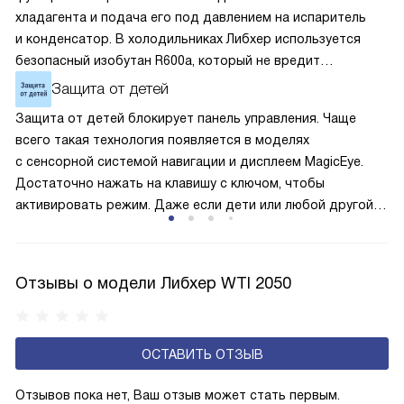
хладагента и подача его под давлением на испаритель
и конденсатор. В холодильниках Либхер используется
безопасный изобутан R600a, который не вредит
окружающей среде. Компрессор перегоняет его
Защита от детей
по охладительному контуру по принципу насоса. Чем
Защита от детей блокирует панель управления. Чаще
лучше работает «мотор» прибора, тем качественнее
всего такая технология появляется в моделях
и быстрее происходит охлаждение, затрачивается
с сенсорной системой навигации и дисплеем MagicEye.
меньше электроэнергии.
Достаточно нажать на клавишу с ключом, чтобы
активировать режим. Даже если дети или любой другой
человек случайно прикоснётся к сенсорам, то настройки
и параметры сохранятся без изменения. Поэтому
оборудование не начнёт без вашего ведома случайно
Отзывы о модели Либхер WTI 2050
размораживаться или работать с энергозатратными
опциями.
ОСТАВИТЬ ОТЗЫВ
Отзывов пока нет, Ваш отзыв может стать первым.