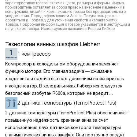
характеристиках товара, включая цвета, размеры и формы. Фирма-
производитель оставляет за собой право на внесение изменений в
конструкцию, дизайн и комплектацию товара без предварительного
уведомления. Перед оформлением Заказа Покупатель должен
обратиться к Продавцу для уточнения свойств и характеристик
Товара. Подробная информация о товаре указывается в инструкции и
на упаковке товара. Используемое название в России Либхер
Технологии винных шкафов Liebherr
1 компрессор
Компрессор в холодильном оборудовании заменяет
функцию мотора. Его главная задача — сжимание
хладагента и подача его под давлением на испаритель
и конденсатор. В холодильниках Либхер используется
безопасный изобутан R600a, который не вредит
окружающей среде. Компрессор перегоняет его
2 датчика температуры (TempProtect Plus)
по охладительному контуру по принципу насоса. Чем
2 датчика температуры (TempProtect Plus) обеспечивают
лучше работает «мотор» прибора, тем качественнее
повышенную надёжность хранения вина за счёт
и быстрее происходит охлаждение, затрачивается
использования двух датчиков контроля температуры
меньше электроэнергии.
в климатических винных шкафах. Они постоянно следят