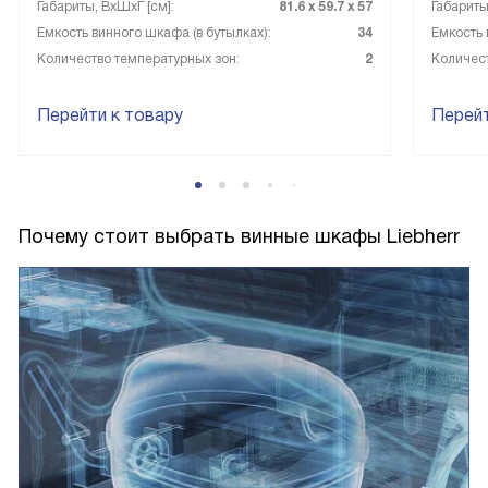
Габариты, ВxШxГ [см]:
81.6 х 59.7 х 57
Габариты
Емкость винного шкафа (в бутылках):
34
Емкость 
Количество температурных зон:
2
Количест
Перейти к товару
Перейт
Почему стоит выбрать винные шкафы Liebherr