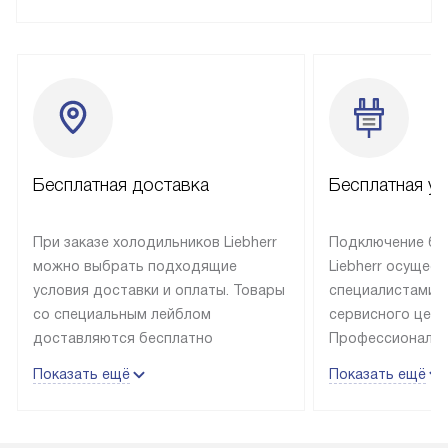
Бесплатная доставка
Бесплатная ус
При заказе холодильников Liebherr
Подключение бы
можно выбрать подходящие
Liebherr осущес
условия доставки и оплаты. Товары
специалистами 
со специальным лейблом
сервисного цент
доставляются бесплатно
Профессиональн
в пределах Москвы и МКАД
гарантия долгой
Показать ещё
Показать ещё
до подъезда, выезд за МКАД
эксплуатации те
оплачивается дополнительно.
и Санкт-Петербу
Товар со статусом в наличии может
со специальным