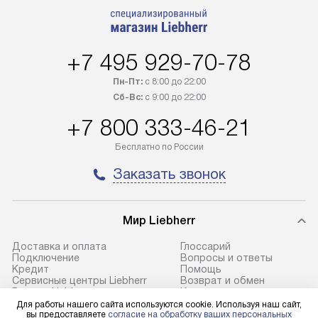
быть отгружен покупателю
подключается б
в течение трех дней. Доставка
мастера за МКА
в Санкт-Петербург и другие
за дополнительн
+7 495 929-70-78
регионы осуществляется через
Стоимость допо
транспортную компанию. После
по монтажу опре
Пн-Пт:
с 8:00 до 22:00
100% предоплаты наша компания
прайсу. Профес
Сб-Вс:
с 9:00 до 22:00
бесплатно доставляет заказ
и регулярное об
+7 800 333-46-21
до представительства
обеспечивают д
транспортной компании в городе
и эффективное 
Бесплатно по России
Москва. Пожалуйста, уточняйте
техники, предо
Заказать звонок
условия доставки у менеджера при
возможные ошибк
оформлении заказа.
Готовые коммун
Мир Liebherr
В оговоренный день служба
предполагают н
доставки доставит упакованный
установленной р
Доставка и оплата
Глоссарий
прибор до подъезда. Если
холодильников с
Подключение
Вопросы и ответы
Кредит
Помощь
требуется переместить прибор
требующим под
Сервисные центры Liebherr
Возврат и обмен
до двери квартиры или до места
к водопроводу, 
Ремонт Liebherr
Контакты
Cтатьи
Сайты-партнеры
Для работы нашего сайта используются cookie. Используя наш сайт,
установки, пожалуйста,
наличие крана. 
вы предоставляете
согласие на обработку ваших персональных