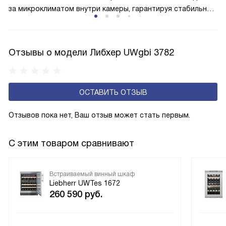
за микроклиматом внутри камеры, гарантируя стабильные
условия для выдержки напитков. При обнаружении
значительного отклонения температуры от заданной
нормы один из датчиков немедленно отправляет сигнал
Отзывы о модели Либхер UWgbi 3782
тревоги , позволяя оперативно принять меры. Такая
система обеспечивает не просто комфортное хранение,
а двойную защиту ценного содержимого.
ОСТАВИТЬ ОТЗЫВ
Отзывов пока нет, Ваш отзыв может стать первым.
С этим товаром сравнивают
Встраиваемый винный шкаф
Liebherr UWTes 1672
260 590
руб.