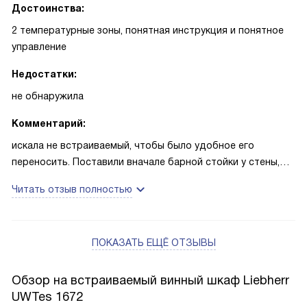
Достоинства:
2 температурные зоны, понятная инструкция и понятное
управление
Недостатки:
не обнаружила
Комментарий:
искала не встраиваемый, чтобы было удобное его
переносить. Поставили вначале барной стойки у стены,
смотрится очень круто. Есть и подсветка и раздельные
Читать отзыв полностью
температурные зоны. Конечно в этом мне еще надо
разбираться и я только учусь, то факт того, что это
специальный винный холодильник очень греет душу)
ПОКАЗАТЬ ЕЩЁ ОТЗЫВЫ
Обзор на встраиваемый винный шкаф Liebherr
UWTes 1672