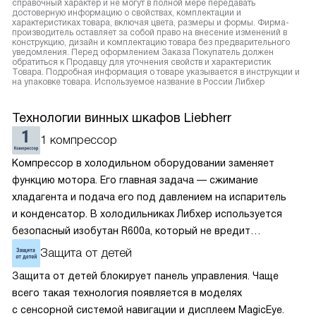
справочный характер и не могут в полной мере передавать
достоверную информацию о свойствах, комплектации и
характеристиках товара, включая цвета, размеры и формы. Фирма-
производитель оставляет за собой право на внесение изменений в
конструкцию, дизайн и комплектацию товара без предварительного
уведомления. Перед оформлением Заказа Покупатель должен
обратиться к Продавцу для уточнения свойств и характеристик
Товара. Подробная информация о товаре указывается в инструкции и
на упаковке товара. Используемое название в России Либхер
Технологии винных шкафов Liebherr
1 компрессор
Компрессор в холодильном оборудовании заменяет
функцию мотора. Его главная задача — сжимание
хладагента и подача его под давлением на испаритель
и конденсатор. В холодильниках Либхер используется
безопасный изобутан R600a, который не вредит
окружающей среде. Компрессор перегоняет его
Защита от детей
по охладительному контуру по принципу насоса. Чем
Защита от детей блокирует панель управления. Чаще
лучше работает «мотор» прибора, тем качественнее
всего такая технология появляется в моделях
и быстрее происходит охлаждение, затрачивается
с сенсорной системой навигации и дисплеем MagicEye.
меньше электроэнергии.