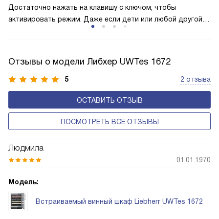
Достаточно нажать на клавишу с ключом, чтобы
активировать режим. Даже если дети или любой другой
человек случайно прикоснётся к сенсорам, то настройки
и параметры сохранятся без изменения. Поэтому
оборудование не начнёт без вашего ведома случайно
Отзывы о модели Либхер UWTes 1672
размораживаться или работать с энергозатратными
опциями.
5
2 отзыва
ОСТАВИТЬ ОТЗЫВ
ПОСМОТРЕТЬ ВСЕ ОТЗЫВЫ
Людмила
01.01.1970
Модель:
Встраиваемый винный шкаф Liebherr UWTes 1672