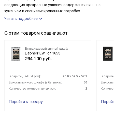
создающие прекрасные условия содержания вин – не
хуже, чем в специализированных погребах.
Читать подробнее
С этим товаром сравнивают
Встраиваемый винный шкаф
Liebherr EWTdf 1653
294 100
руб.
Габариты, ВxШxГ [см]:
90.6 х 59.5 х 57.2
Габариты
Емкость винного шкафа (в бутылках):
30
Емкость 
Количество температурных зон:
2
Количест
Перейти к товару
Перейт