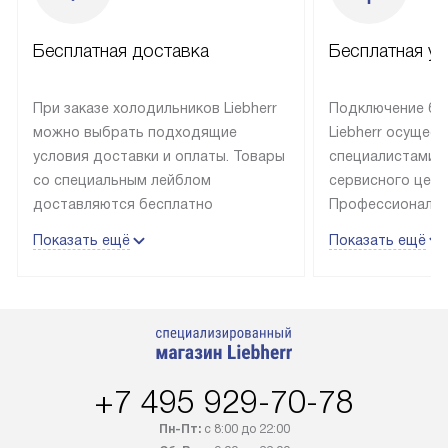
Бесплатная доставка
Бесплатная ус
При заказе холодильников Liebherr
Подключение бы
можно выбрать подходящие
Liebherr осущес
условия доставки и оплаты. Товары
специалистами 
со специальным лейблом
сервисного цент
доставляются бесплатно
Профессиональн
в пределах Москвы и МКАД
гарантия долгой
Показать ещё
Показать ещё
до подъезда, выезд за МКАД
эксплуатации те
оплачивается дополнительно.
и Санкт-Петербу
Товар со статусом в наличии может
со специальным
быть отгружен покупателю
подключается б
в течение трех дней. Доставка
мастера за МКА
в Санкт-Петербург и другие
за дополнительн
+7 495 929-70-78
регионы осуществляется через
Стоимость допо
транспортную компанию. После
по монтажу опре
Пн-Пт:
с 8:00 до 22:00
100% предоплаты наша компания
прайсу. Профес