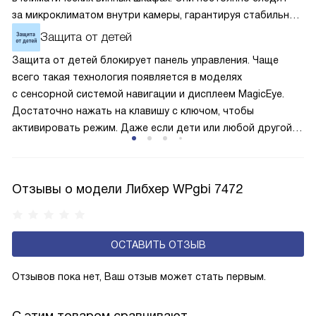
за микроклиматом внутри камеры, гарантируя стабильные
условия для выдержки напитков. При обнаружении
Защита от детей
значительного отклонения температуры от заданной
Защита от детей блокирует панель управления. Чаще
нормы один из датчиков немедленно отправляет сигнал
всего такая технология появляется в моделях
тревоги , позволяя оперативно принять меры. Такая
с сенсорной системой навигации и дисплеем MagicEye.
система обеспечивает не просто комфортное хранение,
Достаточно нажать на клавишу с ключом, чтобы
а двойную защиту ценного содержимого.
активировать режим. Даже если дети или любой другой
человек случайно прикоснётся к сенсорам, то настройки
и параметры сохранятся без изменения. Поэтому
оборудование не начнёт без вашего ведома случайно
Отзывы о модели Либхер WPgbi 7472
размораживаться или работать с энергозатратными
опциями.
ОСТАВИТЬ ОТЗЫВ
Отзывов пока нет, Ваш отзыв может стать первым.