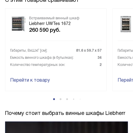
С этим товаром сравнивают
Встраиваемый винный шкаф
Liebherr UWTes 1672
260 590
руб.
Габариты, ВxШxГ [см]:
81.6 х 59.7 х 57
Габариты
Емкость винного шкафа (в бутылках):
34
Емкость 
Количество температурных зон:
2
Количест
Перейти к товару
Перейт
Почему стоит выбрать винные шкафы Liebherr