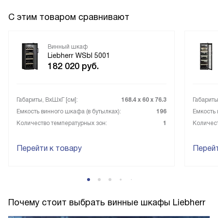
упаковки, если мятая и грязная уже стоит задуматься о
том, нормальная ли это вещь. Есть свет, очень хорошее
С этим товаром сравнивают
прилегание двери, нужно приложить усилия, чтобы
открыть, это я считаю плюсом. Не беспокоит шумом,
Винный шкаф
очень простая настройка по температуре, но
Liebherr WSbl 5001
дополнительно термометр я не оставляла, чтобы
182 020
руб.
проверить правильность значений.
Габариты, ВxШxГ [см]:
168.4 х 60 х 76.3
Габариты
Емкость винного шкафа (в бутылках):
196
Емкость 
Количество температурных зон:
1
Количест
Перейти к товару
Перейт
Почему стоит выбрать винные шкафы Liebherr