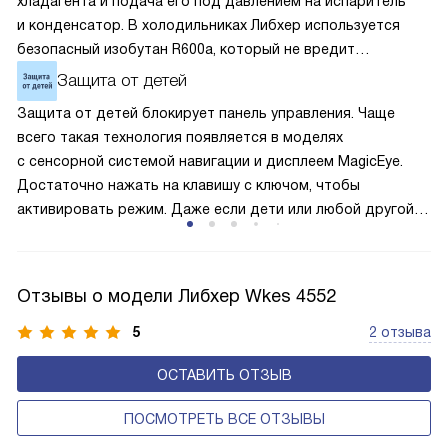
хладагента и подача его под давлением на испаритель
и конденсатор. В холодильниках Либхер используется
безопасный изобутан R600a, который не вредит
окружающей среде. Компрессор перегоняет его
Защита от детей
по охладительному контуру по принципу насоса. Чем
Защита от детей блокирует панель управления. Чаще
лучше работает «мотор» прибора, тем качественнее
всего такая технология появляется в моделях
и быстрее происходит охлаждение, затрачивается
с сенсорной системой навигации и дисплеем MagicEye.
меньше электроэнергии.
Достаточно нажать на клавишу с ключом, чтобы
активировать режим. Даже если дети или любой другой
человек случайно прикоснётся к сенсорам, то настройки
и параметры сохранятся без изменения. Поэтому
оборудование не начнёт без вашего ведома случайно
Отзывы о модели Либхер Wkes 4552
размораживаться или работать с энергозатратными
опциями.
5
2 отзыва
ОСТАВИТЬ ОТЗЫВ
ПОСМОТРЕТЬ ВСЕ ОТЗЫВЫ