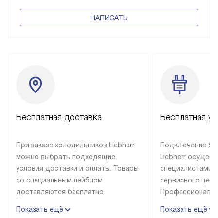
НАПИСАТЬ
Бесплатная доставка
Бесплатная ус
При заказе холодильников Liebherr
Подключение бы
можно выбрать подходящие
Liebherr осущес
условия доставки и оплаты. Товары
специалистами 
со специальным лейблом
сервисного цент
доставляются бесплатно
Профессиональн
в пределах Москвы и МКАД
гарантия долгой
Показать ещё
Показать ещё
до подъезда, выезд за МКАД
эксплуатации те