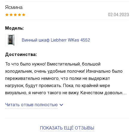
Ясмина
02.04.2023
Модель:
Винный шкаф Liebherr WKes 4552
Достоинства:
То что было нужно! Вместительный, большой
холодильник, очень удобные полочки! Изначально было
переживательно немного, что полки не выдержат
нагрузок, будут провисать. Пока, по крайней мере
визуально, я ничего такого не вижу. Качеством довольна.
Каждая полка прочная, гладкая, без сучков. По цвету все
Читать отзыв полностью
идеально, видно, что не было «замен» в полках, если,
например, учитывать, что у кого-то был уже этот
холодильник, хотя даже по упаковке видно, что до меня
ПОКАЗАТЬ ЕЩЁ ОТЗЫВЫ
его не вскрывали. Всегда обращаю внимание на качество