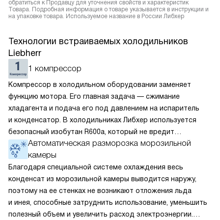
обратиться к Продавцу для уточнения свойств и характеристик
Товара. Подробная информация о товаре указывается в инструкции и
на упаковке товара. Используемое название в России Либхер
Технологии встраиваемых холодильников
Liebherr
1 компрессор
Компрессор в холодильном оборудовании заменяет
функцию мотора. Его главная задача — сжимание
хладагента и подача его под давлением на испаритель
и конденсатор. В холодильниках Либхер используется
безопасный изобутан R600a, который не вредит
Автоматическая разморозка морозильной
окружающей среде. Компрессор перегоняет его
камеры
по охладительному контуру по принципу насоса. Чем
лучше работает «мотор» прибора, тем качественнее
Благодаря специальной системе охлаждения весь
и быстрее происходит охлаждение, затрачивается
конденсат из морозильной камеры выводится наружу,
меньше электроэнергии.
поэтому на ее стенках не возникают отложения льда
и инея, способные затруднить использование, уменьшить
полезный объем и увеличить расход электроэнергии.