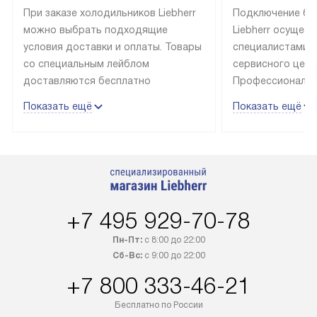
При заказе холодильников Liebherr
Подключение бы
можно выбрать подходящие
Liebherr осущес
условия доставки и оплаты. Товары
специалистами 
со специальным лейблом
сервисного цент
доставляются бесплатно
Профессиональн
в пределах Москвы и МКАД
гарантия долгой
Показать ещё
Показать ещё
до подъезда, выезд за МКАД
эксплуатации те
оплачивается дополнительно.
и Санкт-Петербу
Товар со статусом в наличии может
со специальным
быть отгружен покупателю
подключается б
в течение трех дней. Доставка
мастера за МКА
в Санкт-Петербург и другие
за дополнительн
+7 495 929-70-78
регионы осуществляется через
Стоимость допо
транспортную компанию. После
по монтажу опре
Пн-Пт:
с 8:00 до 22:00
100% предоплаты наша компания
прайсу. Профес
Сб-Вс:
с 9:00 до 22:00
бесплатно доставляет заказ
и регулярное об
+7 800 333-46-21
до представительства
обеспечивают д
транспортной компании в городе
и эффективное 
Бесплатно по России