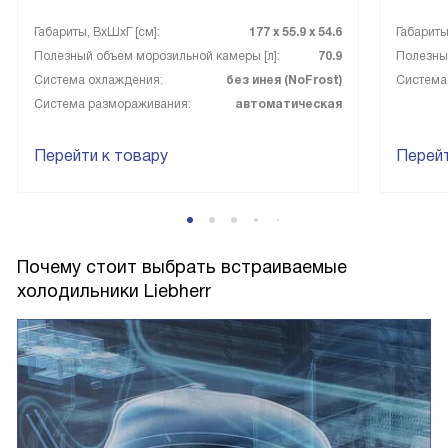
Габариты, ВxШxГ [см]:
177 х 55.9 х 54.6
Габариты
Полезный объем морозильной камеры [л]:
70.9
Полезный
Система охлаждения:
без инея (NoFrost)
Система
Система размораживания:
автоматическая
Перейти к товару
Перейт
Почему стоит выбрать встраиваемые
холодильники Liebherr