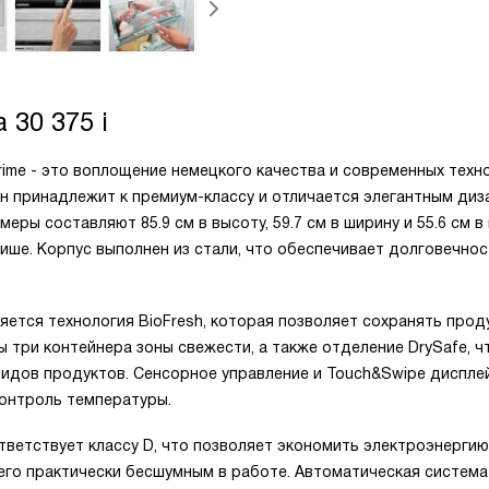
 30 375 i
rime - это воплощение немецкого качества и современных техн
он принадлежит к премиум-классу и отличается элегантным диз
еры составляют 85.9 см в высоту, 59.7 см в ширину и 55.6 см в 
ише. Корпус выполнен из стали, что обеспечивает долговечнос
ется технология BioFresh, которая позволяет сохранять прод
 три контейнера зоны свежести, а также отделение DrySafe, ч
идов продуктов. Сенсорное управление и Touch&Swipe диспле
онтроль температуры.
тветствует классу D, что позволяет экономить электроэнергию
 его практически бесшумным в работе. Автоматическая система