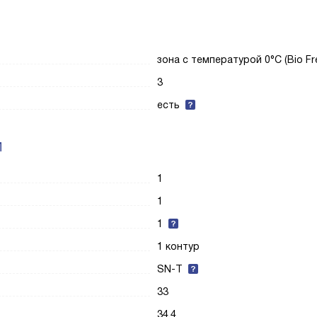
зона с температурой 0°C (Bio Fr
3
есть
И
1
1
1
1 контур
SN-T
33
34.4