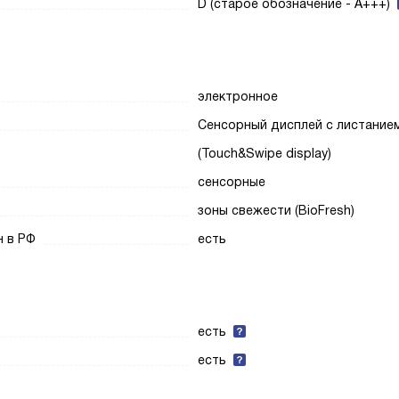
D (старое обозначение - A+++)
электронное
Сенсорный дисплей с листание
(Touch&Swipe display)
сенсорные
зоны свежести (BioFresh)
н в РФ
есть
есть
есть