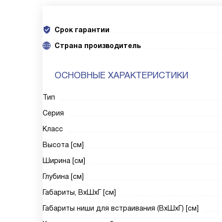
Срок гарантии
Cтрана производитель
ОСНОВНЫЕ ХАРАКТЕРИСТИКИ
Тип
Серия
Класс
Высота [см]
Ширина [см]
Глубина [см]
Габариты, ВxШxГ [см]
Габариты ниши для встраивания (ВxШxГ) [см]