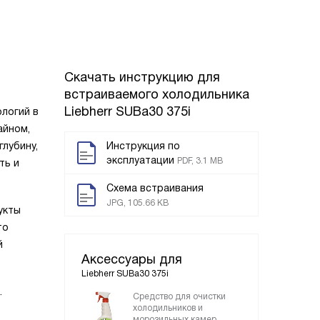
Скачать инструкцию для
встраиваемого холодильника
Liebherr SUBa30 375i
ологий в
айном,
глубину,
Инструкция по
эксплуатации
PDF, 3.1 MB
ть и
Схема встраивания
JPG, 105.66 KB
укты
то
й
Аксессуары для
Liebherr SUBa30 375i
.
Средство для очистки
холодильников и
морозильных камер