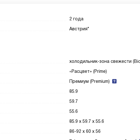
2 года
Австрия*
холодильник-зона свежести (Bio
«Расцвет» (Prime)
Премиум (Premium)
85.9
59.7
55.6
85.9 х 59.7 х 55.6
86-92 х 60 х 56