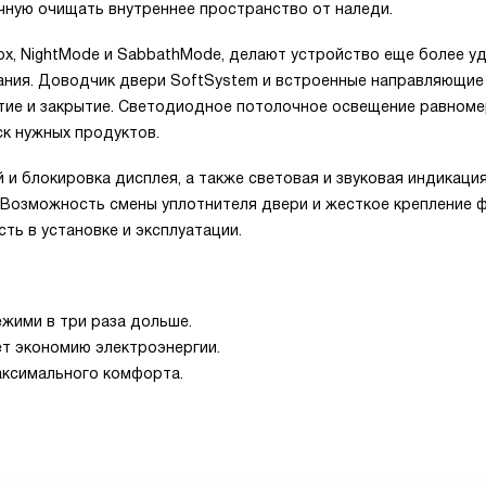
ную очищать внутреннее пространство от наледи.
ox, NightMode и SabbathMode, делают устройство еще более у
ания. Доводчик двери SoftSystem и встроенные направляющие
тие и закрытие. Светодиодное потолочное освещение равном
ск нужных продуктов.
и блокировка дисплея, а также световая и звуковая индикаци
. Возможность смены уплотнителя двери и жесткое крепление 
ть в установке и эксплуатации.
ежими в три раза дольше.
т экономию электроэнергии.
аксимального комфорта.