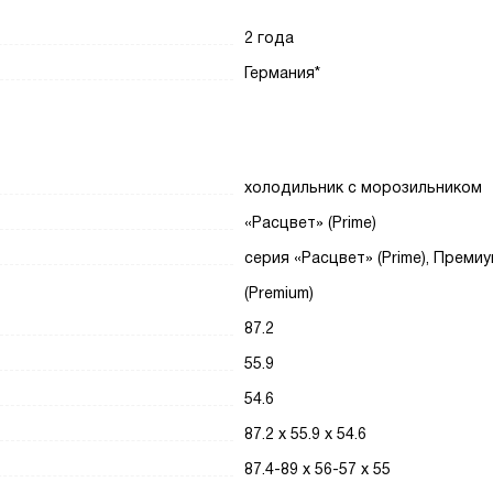
2 года
Германия*
холодильник с морозильником
«Расцвет» (Prime)
cерия «Расцвет» (Prime), Преми
(Premium)
87.2
55.9
54.6
87.2 х 55.9 х 54.6
87.4-89 х 56-57 х 55