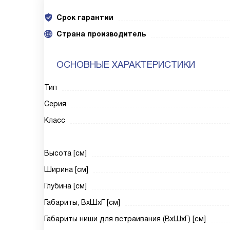
Срок гарантии
Cтрана производитель
ОСНОВНЫЕ ХАРАКТЕРИСТИКИ
Тип
Серия
Класс
Высота [см]
Ширина [см]
Глубина [см]
Габариты, ВxШxГ [см]
Габариты ниши для встраивания (ВxШxГ) [см]