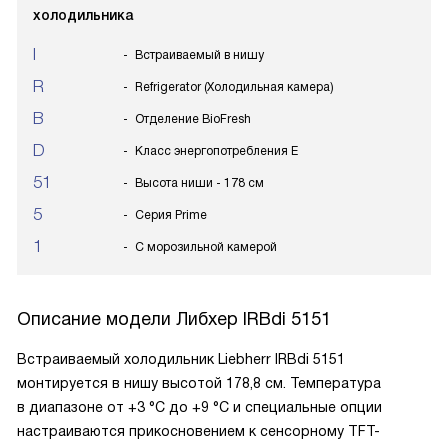
холодильника
I
Встраиваемый в нишу
R
Refrigerator (Холодильная камера)
B
Отделение BioFresh
D
Класс энергопотребления E
51
Высота ниши - 178 см
5
Серия Prime
1
С морозильной камерой
Описание модели
Либхер IRBdi 5151
Встраиваемый холодильник Liebherr IRBdi 5151
монтируется в нишу высотой 178,8 см. Температура
в диапазоне от +3 °С до +9 °С и специальные опции
настраиваются прикосновением к сенсорному TFT-