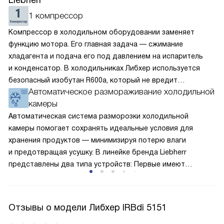
Liebherr
1 компрессор
Компрессор в холодильном оборудовании заменяет
функцию мотора. Его главная задача — сжимание
хладагента и подача его под давлением на испаритель
и конденсатор. В холодильниках Либхер используется
безопасный изобутан R600a, который не вредит
Автоматическое размораживание холодильной
окружающей среде. Компрессор перегоняет его
камеры
по охладительному контуру по принципу насоса. Чем
лучше работает «мотор» прибора, тем качественнее
Автоматическая система разморозки холодильной
и быстрее происходит охлаждение, затрачивается
камеры помогает сохранять идеальные условия для
меньше электроэнергии.
хранения продуктов — минимизируя потерю влаги
и предотвращая усушку. В линейке бренда Liebherr
представлены два типа устройств: Первые имеют
открытую заднюю стенку, на которой при высокой
влажности может образовываться конденсат — это
естественный физический процесс. Второй тип — модели
Отзывы о модели Либхер IRBdi 5151
с панелью, выполняющей функцию «сухой стенки». Такие