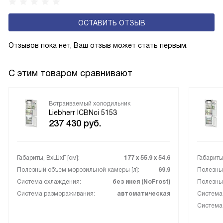
устройства обеспечивают более комфортную
эксплуатацию и чаще всего оснащены нулевой зоной
ОСТАВИТЬ ОТЗЫВ
свежести BioFresh 0°C. Они встречаются в сериях Plus,
Prime и Peak.
Отзывов пока нет, Ваш отзыв может стать первым.
С этим товаром сравнивают
Встраиваемый холодильник
Liebherr ICBNci 5153
237 430
руб.
Габариты, ВxШxГ [см]:
177 х 55.9 х 54.6
Габариты
Полезный объем морозильной камеры [л]:
69.9
Полезный
Система охлаждения:
без инея (NoFrost)
Полезный
Система размораживания:
автоматическая
Система
Система