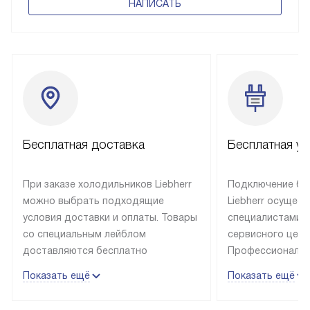
НАПИСАТЬ
Бесплатная доставка
Бесплатная ус
При заказе холодильников Liebherr
Подключение бы
можно выбрать подходящие
Liebherr осущес
условия доставки и оплаты. Товары
специалистами 
со специальным лейблом
сервисного цент
доставляются бесплатно
Профессиональн
в пределах Москвы и МКАД
гарантия долгой
Показать ещё
Показать ещё
до подъезда, выезд за МКАД
эксплуатации те
оплачивается дополнительно.
и Санкт-Петербу