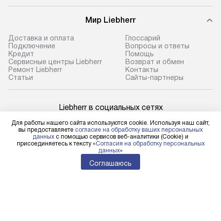
Мир Liebherr
Доставка и оплата
Глоссарий
Подключение
Вопросы и ответы
Кредит
Помощь
Сервисные центры Liebherr
Возврат и обмен
Ремонт Liebherr
Контакты
Cтатьи
Сайты-партнеры
Liebherr в социальных сетях
Для работы нашего сайта используются cookie. Используя наш сайт,
вы предоставляете
согласие на обработку ваших персональных
данных
с помощью сервисов веб-аналитики (Cookie) и
присоединяетесь к тексту «
Согласия на обработку персональных
Для физических лиц
данных
»
shop@l-rus.ru
Соглашаюсь
Для юридических лиц
business@kvalitet.company
НАПИСАТЬ РУКОВОДСТВУ