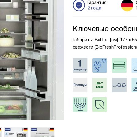
Гарантия
2 года
Ключевые особен
Габариты, ВxШxГ [см]: 177 х 5
свежести (BioFreshProfessiona