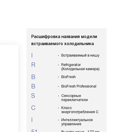
Расшифровка названия модели
встраиваемого холодильника
I
Встраиваемый в нишу
R
Refrigerator
(Холодильная камера)
B
BioFresh
B
BioFresh Professional
S
Сенсорные
переключатели
C
Класс
энергопотребления С
I
Интеллектуальное
управление