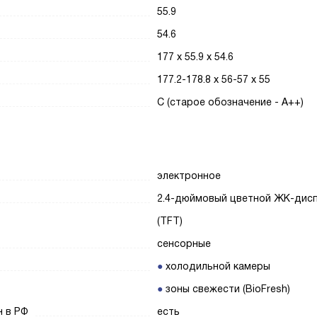
55.9
54.6
177 х 55.9 х 54.6
177.2-178.8 х 56-57 х 55
C (старое обозначение - A++)
электронное
2.4-дюймовый цветной ЖК-дис
(TFT)
сенсорные
холодильной камеры
зоны свежести (BioFresh)
н в РФ
есть