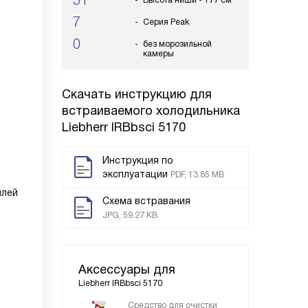
51
Высота ниши - 177 см
7
Серия Peak
0
без морозильной
камеры
Скачать инструкцию для
встраиваемого холодильника
Liebherr IRBbsci 5170
Инструкция по
эксплуатации
PDF, 13.85 MB
плей
Схема встравания
JPG, 59.27 KB
Аксессуары для
Liebherr IRBbsci 5170
Средство для очистки