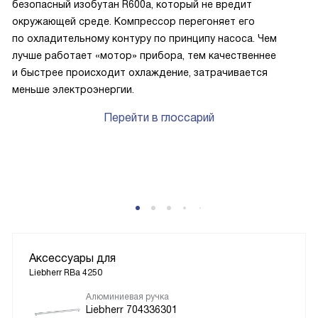
безопасный изобутан R600a, который не вредит
окружающей среде. Компрессор перегоняет его
Я доволен покупкой и с уверенностью могу
по охладительному контуру по принципу насоса. Чем
рекомендовать это устройство другим.
лучше работает «мотор» прибора, тем качественнее
и быстрее происходит охлаждение, затрачивается
меньше электроэнергии.
Перейти в глоссарий
P
Аксессуары для
Liebherr RBa 4250
Алюминиевая ручка
Liebherr 704336301