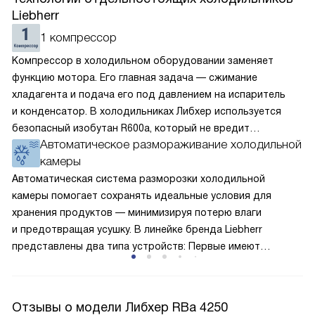
Liebherr
1 компрессор
Компрессор в холодильном оборудовании заменяет
функцию мотора. Его главная задача — сжимание
хладагента и подача его под давлением на испаритель
и конденсатор. В холодильниках Либхер используется
безопасный изобутан R600a, который не вредит
Автоматическое размораживание холодильной
окружающей среде. Компрессор перегоняет его
камеры
по охладительному контуру по принципу насоса. Чем
лучше работает «мотор» прибора, тем качественнее
Автоматическая система разморозки холодильной
и быстрее происходит охлаждение, затрачивается
камеры помогает сохранять идеальные условия для
меньше электроэнергии.
хранения продуктов — минимизируя потерю влаги
и предотвращая усушку. В линейке бренда Liebherr
представлены два типа устройств: Первые имеют
открытую заднюю стенку, на которой при высокой
влажности может образовываться конденсат — это
естественный физический процесс. Второй тип — модели
Отзывы о модели Либхер RBa 4250
с панелью, выполняющей функцию «сухой стенки». Такие