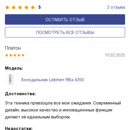
устройства обеспечивают более комфортную
5
2 отзыва
эксплуатацию и чаще всего оснащены нулевой зоной
ОСТАВИТЬ ОТЗЫВ
свежести BioFresh 0°C. Они встречаются в сериях Plus,
Prime и Peak.
ПОСМОТРЕТЬ ВСЕ ОТЗЫВЫ
Платон
10.02.2025
Модель:
Холодильник Liebherr RBa 4250
Достоинства:
Эта техника превзошла все мои ожидания. Современный
дизайн, высокое качество и инновационные функции
делают её идеальным выбором.
Недостатки: