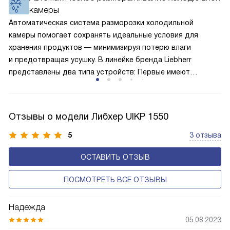
камеры
по охладительному контуру по принципу насоса. Чем
лучше работает «мотор» прибора, тем качественнее
Автоматическая система разморозки холодильной
и быстрее происходит охлаждение, затрачивается
камеры помогает сохранять идеальные условия для
меньше электроэнергии.
хранения продуктов — минимизируя потерю влаги
и предотвращая усушку. В линейке бренда Liebherr
представлены два типа устройств: Первые имеют
открытую заднюю стенку, на которой при высокой
влажности может образовываться конденсат — это
естественный физический процесс. Второй тип — модели
Отзывы о модели Либхер UIKP 1550
с панелью, выполняющей функцию «сухой стенки». Такие
устройства обеспечивают более комфортную
5
3 отзыва
эксплуатацию и чаще всего оснащены нулевой зоной
ОСТАВИТЬ ОТЗЫВ
свежести BioFresh 0°C. Они встречаются в сериях Plus,
Prime и Peak.
ПОСМОТРЕТЬ ВСЕ ОТЗЫВЫ
Надежда
05.08.2023