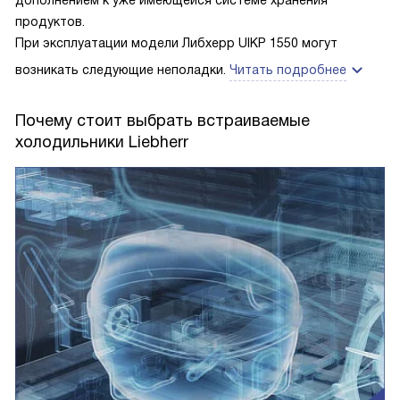
дополнением к уже имеющейся системе хранения
оформить под фасад гарнитура. Дверцу вообще можно
продуктов.
перевесить на нужную сторону, но меня все устраивает, я
При эксплуатации модели Либхерр UIKP 1550 могут
не стала ничего менять. В общем, отличная техника. Всем
возникать следующие неполадки.
Читать подробнее
рекомендую.
Почему стоит выбрать встраиваемые
холодильники Liebherr