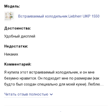
Модель:
Встраиваемый холодильник Liebherr UIKP 1550
Достоинства:
Удобный дисплей
Недостатки:
Никаких
Комментарий:
Я купила этот встраиваемый холодильник, и он мне
безумно нравится. Он подходит мне по размерам (как
будто был создан специально для моей кухни). Люблю
встраиваемую бытовую технику, она самая удобная.
Читать отзыв полностью
Кроме того, она прекрасно выглядит и
многофункциональна. Поэтому когда я сменила кухонный
гарнитур и стала искать новый холодильник, сразу