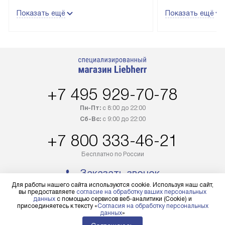
в пределах Москвы и МКАД
гарантия долгой
Показать ещё
Показать ещё
до подъезда, выезд за МКАД
эксплуатации те
оплачивается дополнительно.
и Санкт-Петербу
Товар со статусом в наличии может
со специальным
быть отгружен покупателю
подключается б
в течение трех дней. Доставка
мастера за МКА
в Санкт-Петербург и другие
за дополнительн
+7 495 929-70-78
регионы осуществляется через
Стоимость допо
транспортную компанию. После
по монтажу опре
Пн-Пт:
с 8:00 до 22:00
100% предоплаты наша компания
прайсу. Профес
Сб-Вс:
с 9:00 до 22:00
бесплатно доставляет заказ
и регулярное об
+7 800 333-46-21
до представительства
обеспечивают д
транспортной компании в городе
и эффективное 
Бесплатно по России
Москва. Пожалуйста, уточняйте
техники, предо
Заказать звонок
условия доставки у менеджера при
возможные ошибк
Для работы нашего сайта используются cookie. Используя наш сайт,
оформлении заказа.
вы предоставляете
согласие на обработку ваших персональных
Готовые коммун
данных
с помощью сервисов веб-аналитики (Cookie) и
Мир Liebherr
присоединяетесь к тексту «
Согласия на обработку персональных
В оговоренный день служба
предполагают н
данных
»
доставки доставит упакованный
установленной р
Доставка и оплата
Глоссарий