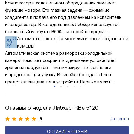
Компрессор в холодильном оборудовании заменяет
функцию мотора. Его главная задача — сжимание
хладагента и подача его под давлением на испаритель
и конденсатор. В холодильниках Либхер используется
безопасный изобутан R600a, который не вредит
Автоматическое размораживание холодильной
окружающей среде. Компрессор перегоняет его
камеры
по охладительному контуру по принципу насоса. Чем
лучше работает «мотор» прибора, тем качественнее
Автоматическая система разморозки холодильной
и быстрее происходит охлаждение, затрачивается
камеры помогает сохранять идеальные условия для
меньше электроэнергии.
хранения продуктов — минимизируя потерю влаги
и предотвращая усушку. В линейке бренда Liebherr
представлены два типа устройств: Первые имеют
открытую заднюю стенку, на которой при высокой
влажности может образовываться конденсат — это
естественный физический процесс. Второй тип — модели
Отзывы о модели Либхер IRBe 5120
с панелью, выполняющей функцию «сухой стенки». Такие
устройства обеспечивают более комфортную
5
4 отзыва
эксплуатацию и чаще всего оснащены нулевой зоной
ОСТАВИТЬ ОТЗЫВ
свежести BioFresh 0°C. Они встречаются в сериях Plus,