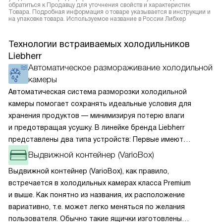
обратиться к Продавцу для уточнения свойств и характеристик
Товара. Подробная информация о товаре указывается в инструкции и
на упаковке товара. Используемое название в России Либхер
Технологии встраиваемых холодильников
Liebherr
Автоматическое размораживание холодильной
камеры
Автоматическая система разморозки холодильной
камеры помогает сохранять идеальные условия для
хранения продуктов — минимизируя потерю влаги
и предотвращая усушку. В линейке бренда Liebherr
представлены два типа устройств: Первые имеют
открытую заднюю стенку, на которой при высокой
Выдвижной контейнер (VarioBox)
влажности может образовываться конденсат — это
Выдвижной контейнер (VarioBox), как правило,
естественный физический процесс. Второй тип — модели
встречается в холодильных камерах класса Premium
с панелью, выполняющей функцию «сухой стенки». Такие
и выше. Как понятно из названия, их расположение
устройства обеспечивают более комфортную
вариативно, т.е. может легко меняться по желания
эксплуатацию и чаще всего оснащены нулевой зоной
пользователя. Обычно такие ящички изготовлены