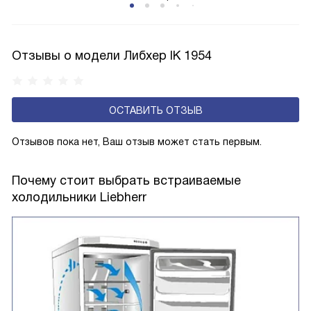
свежести BioFresh 0°C. Они встречаются в сериях Plus,
их закалённого стекла или же из защитного экологичного
Prime и Peak.
пластика, который внешне не отличим от стекла. Такие
отделения предназначены для хранения небольших
Отзывы о модели Либхер IK 1954
вещей, например масла или баночек йогурта. Зачастую
контейнеры VarioBox крепятся на дверце.
ОСТАВИТЬ ОТЗЫВ
Отзывов пока нет, Ваш отзыв может стать первым.
Почему стоит выбрать встраиваемые
холодильники Liebherr