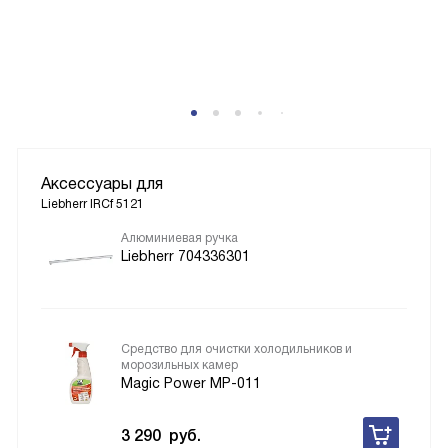
P
Аксессуары для
Liebherr IRCf 5121
Алюминиевая ручка
Liebherr 704336301
Средство для очистки холодильников и
морозильных камер
Magic Power MP-011
3 290
руб.