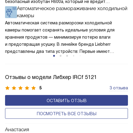
безопасный изобутан R600a, который не вредит
Автоматическое размораживание холодильной
окружающей среде. Компрессор перегоняет его
камеры
по охладительному контуру по принципу насоса. Чем
лучше работает «мотор» прибора, тем качественнее
Автоматическая система разморозки холодильной
и быстрее происходит охлаждение, затрачивается
камеры помогает сохранять идеальные условия для
меньше электроэнергии.
хранения продуктов — минимизируя потерю влаги
и предотвращая усушку. В линейке бренда Liebherr
представлены два типа устройств: Первые имеют
открытую заднюю стенку, на которой при высокой
влажности может образовываться конденсат — это
естественный физический процесс. Второй тип — модели
Отзывы о модели Либхер IRCf 5121
с панелью, выполняющей функцию «сухой стенки». Такие
устройства обеспечивают более комфортную
5
3 отзыва
эксплуатацию и чаще всего оснащены нулевой зоной
ОСТАВИТЬ ОТЗЫВ
свежести BioFresh 0°C. Они встречаются в сериях Plus,
Prime и Peak.
ПОСМОТРЕТЬ ВСЕ ОТЗЫВЫ
Анастасия