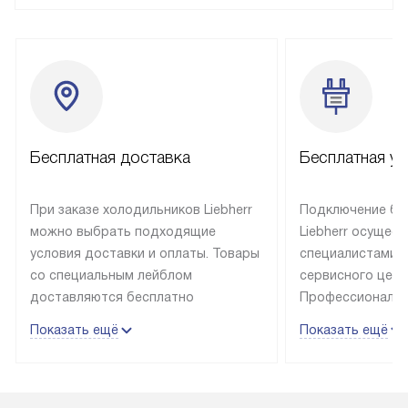
Бесплатная доставка
Бесплатная ус
При заказе холодильников Liebherr
Подключение бы
можно выбрать подходящие
Liebherr осущес
условия доставки и оплаты. Товары
специалистами 
со специальным лейблом
сервисного цент
доставляются бесплатно
Профессиональн
в пределах Москвы и МКАД
гарантия долгой
Показать ещё
Показать ещё
до подъезда, выезд за МКАД
эксплуатации те
оплачивается дополнительно.
и Санкт-Петербу
Товар со статусом в наличии может
со специальным
быть отгружен покупателю
подключается б