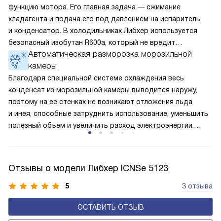
функцию мотора. Его главная задача — сжимание
хладагента и подача его под давлением на испаритель
и конденсатор. В холодильниках Либхер используется
безопасный изобутан R600a, который не вредит
Автоматическая разморозка морозильной
окружающей среде. Компрессор перегоняет его
камеры
по охладительному контуру по принципу насоса. Чем
лучше работает «мотор» прибора, тем качественнее
Благодаря специальной системе охлаждения весь
и быстрее происходит охлаждение, затрачивается
конденсат из морозильной камеры выводится наружу,
меньше электроэнергии.
поэтому на ее стенках не возникают отложения льда
и инея, способные затруднить использование, уменьшить
полезный объем и увеличить расход электроэнергии.
Соответстве нет необходимости в частых
размораживаниях, поскольку оттаивание происходит
автоматически.
Отзывы о модели Либхер ICNSe 5123
5
3 отзыва
ОСТАВИТЬ ОТЗЫВ