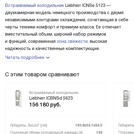
похвастался, что могу теперь очень быстро и без потери
Встраиваемый холодильник
Liebherr ICNSe 5123 —
витаминов и полезных веществ замораживать все, а
двухкамерная модель немецкого производства с двумя
потом суперзаморозка сама отключится, это даже
независимыми контурами охлаждения, сочетающая в себе
контролировать не надо. Мне нравится, что есть разные
черты техники комфорт и премиум-класса. Ее отличает
функции: отпуск, шаббат, вечеринка, охлаждение бутылок.
вместительный объем, широкий набор режимов
Мне они пригодятся не все, но приятно знать, что могу
и функций, современная
зона свежести
, высокая
ими воспользоваться при случае.
надежность и качественные комплектующие.
Читать подробнее
С этим товаром сравнивают
Встраиваемый холодильник
Liebherr ICBNSd 5623
156 180
руб.
Габариты, ВxШxГ [см]:
193.8х54.1х54.5
Габариты
Полезный объем холодильной камеры [л]:
149
Полезный