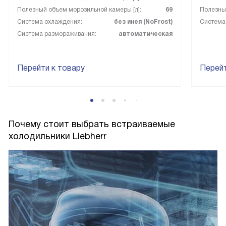
Полезный объем морозильной камеры [л]:
69
Полезный
Система охлаждения:
без инея (NoFrost)
Система
Система размораживания:
автоматическая
Перейти к товару
Перейт
Почему стоит выбрать встраиваемые
холодильники Liebherr