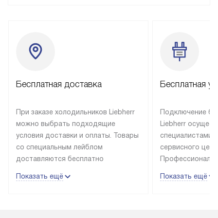
Бесплатная доставка
Бесплатная ус
При заказе холодильников Liebherr
Подключение бы
можно выбрать подходящие
Liebherr осущес
условия доставки и оплаты. Товары
специалистами 
со специальным лейблом
сервисного цент
доставляются бесплатно
Профессиональн
в пределах Москвы и МКАД
гарантия долгой
Показать ещё
Показать ещё
до подъезда, выезд за МКАД
эксплуатации те
оплачивается дополнительно.
и Санкт-Петербу
Товар со статусом в наличии может
со специальным
быть отгружен покупателю
подключается б