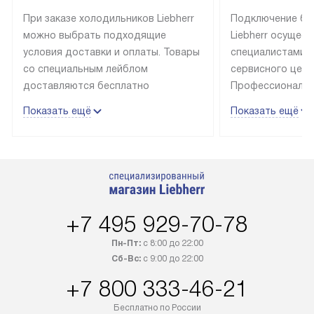
При заказе холодильников Liebherr
Подключение бы
можно выбрать подходящие
Liebherr осущес
условия доставки и оплаты. Товары
специалистами 
со специальным лейблом
сервисного цент
доставляются бесплатно
Профессиональн
в пределах Москвы и МКАД
гарантия долгой
Показать ещё
Показать ещё
до подъезда, выезд за МКАД
эксплуатации те
оплачивается дополнительно.
и Санкт-Петербу
Товар со статусом в наличии может
со специальным
быть отгружен покупателю
подключается б
в течение трех дней. Доставка
мастера за МКА
в Санкт-Петербург и другие
за дополнительн
+7 495 929-70-78
регионы осуществляется через
Стоимость допо
транспортную компанию. После
по монтажу опре
Пн-Пт:
с 8:00 до 22:00
100% предоплаты наша компания
прайсу. Профес
Сб-Вс:
с 9:00 до 22:00
бесплатно доставляет заказ
и регулярное об
+7 800 333-46-21
до представительства
обеспечивают д
транспортной компании в городе
и эффективное 
Бесплатно по России