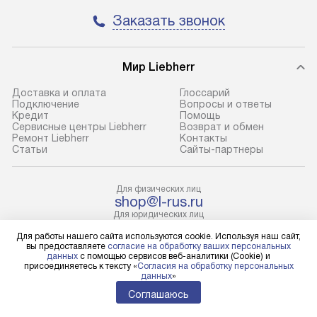
Москва. Пожалуйста, уточняйте
техники, предо
Заказать звонок
условия доставки у менеджера при
возможные ошибк
оформлении заказа.
Готовые коммун
Мир Liebherr
В оговоренный день служба
предполагают н
доставки доставит упакованный
установленной р
Доставка и оплата
Глоссарий
прибор до подъезда. Если
холодильников с
Подключение
Вопросы и ответы
Кредит
Помощь
требуется переместить прибор
требующим под
Сервисные центры Liebherr
Возврат и обмен
до двери квартиры или до места
к водопроводу, 
Ремонт Liebherr
Контакты
Cтатьи
Сайты-партнеры
установки, пожалуйста,
наличие крана. 
предварительно уточните это
установка включ
с менеджером. За данную услугу
упаковки и тран
Для физических лиц
shop@l-rus.ru
взимается дополнительная плата.
креплений, при 
Для юридических лиц
Учитывайте габариты прибора, если
и соединение от
business@kvalitet.company
Для работы нашего сайта используются cookie. Используя наш сайт,
они не позволяют пронести его
Техника монтиру
вы предоставляете
согласие на обработку ваших персональных
через дверной проем,
нишу или на зар
данных
с помощью сервисов веб-аналитики (Cookie) и
НАПИСАТЬ РУКОВОДСТВУ
присоединяетесь к тексту «
Согласия на обработку персональных
то сотрудники транспортной
предусмотренно
данных
»
службы не смогут демонтировать
с проверкой по 
Соглашаюсь
Политика конфиденциальности
дверцы, ручки или другие
подключается к
Условия продажи