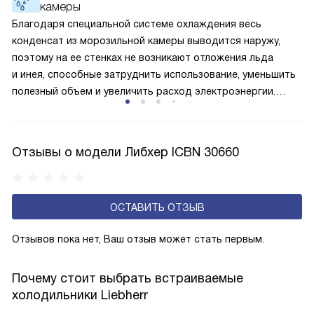
камеры
по охладительному контуру по принципу насоса. Чем
лучше работает «мотор» прибора, тем качественнее
Благодаря специальной системе охлаждения весь
и быстрее происходит охлаждение, затрачивается
конденсат из морозильной камеры выводится наружу,
меньше электроэнергии.
поэтому на ее стенках не возникают отложения льда
и инея, способные затруднить использование, уменьшить
полезный объем и увеличить расход электроэнергии.
Соответстве нет необходимости в частых
размораживаниях, поскольку оттаивание происходит
автоматически.
Отзывы о модели Либхер ICBN 30660
ОСТАВИТЬ ОТЗЫВ
Отзывов пока нет, Ваш отзыв может стать первым.
Почему стоит выбрать встраиваемые
холодильники Liebherr