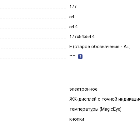
177
54
54.4
177x54x54.4
E (старое обозначение - A+)
****
электронное
ЖК-дисплей с точной индикаци
температуры (MagicEye)
кнопки