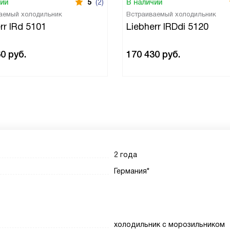
чии
5
(2)
В наличии
аемый холодильник
Встраиваемый холодильник
rr IRd 5101
Liebherr IRDdi 5120
60
руб.
170 430
руб.
2 года
Германия*
холодильник с морозильником