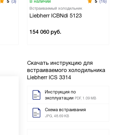
5
(3)
В наличии
5
(16)
В нали
Встраиваемый холодильник
Встраи
Liebherr ICBNdi 5123
Liebh
154 060
руб.
138 9
Скачать инструкцию для
встраиваемого холодильника
Liebherr ICS 3314
Инструкция по
эксплуатации
PDF, 1.09 MB
Схема встраивания
JPG, 48.69 KB