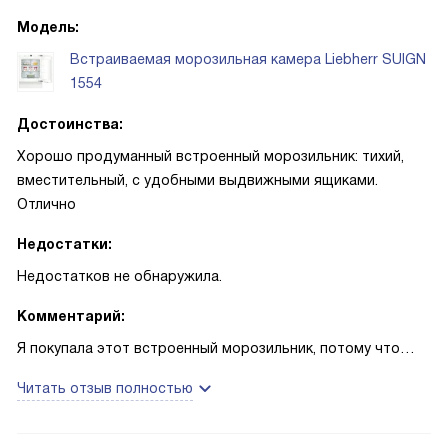
Модель:
Встраиваемая морозильная камера Liebherr SUIGN
1554
Достоинства:
Хорошо продуманный встроенный морозильник: тихий,
вместительный, с удобными выдвижными ящиками.
Отлично
Недостатки:
Недостатков не обнаружила.
Комментарий:
Я покупала этот встроенный морозильник, потому что
хотела спокойствия и порядка на кухне. Первые дни было
Читать отзыв полностью
приятно отмечать, как вещи аккуратно размещаются в
прозрачных выдвижных ящиках, и больше не приходится
тянуться к задней стенке, чтобы достать замороженные