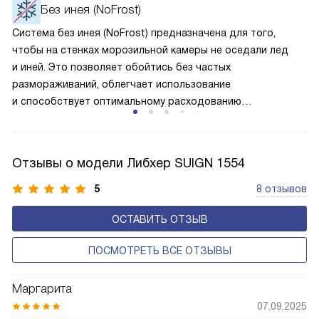
окружающей среде. Компрессор перегоняет его
Без инея (NoFrost)
по охладительному контуру по принципу насоса. Чем
Система без инея (NoFrost) предназначена для того,
лучше работает «мотор» прибора, тем качественнее
чтобы на стенках морозильной камеры не оседали лед
и быстрее происходит охлаждение, затрачивается
и иней. Это позволяет обойтись без частых
меньше электроэнергии.
размораживаний, облегчает использование
и способствует оптимальному расходованию
электроэнергии, которая не тратится на поддержание
ледяной «шубы» на охлаждающих элементах. Технология
основана на циркуляции холодного воздуха внутри
Отзывы о модели Либхер SUIGN 1554
камеры.
5
8 отзывов
ОСТАВИТЬ ОТЗЫВ
ПОСМОТРЕТЬ ВСЕ ОТЗЫВЫ
Маргарита
07.09.2025