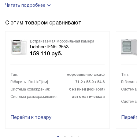
функция VarioSpace и закрытые ящики стали настоящим
Читать подробнее
подспорьем — морозилка упорядочена так, что поиск
нужного занимает минимум времени. В общении с
С этим товаром сравнивают
техникой ощущается надёжность: всё работает
предсказуемо, ничего не требует постоянного внимания.
Это подарило мне больше времени на семью и любимые
Встраиваемая морозильная камера
дела, а не на проверку и перекладывание продуктов.
Liebherr IFNbi 3553
159 110
руб.
Тип:
морозильник-шкаф
Тип:
Габариты, ВxШxГ [см]:
71.2 х 55.9 х 54.6
Габариты
Система охлаждения:
без инея (NoFrost)
Система
Система размораживания:
автоматическая
Система
Перейти к товару
Перейт