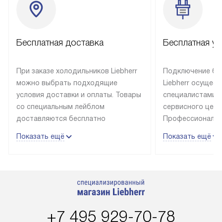
Бесплатная доставка
Бесплатная ус
При заказе холодильников Liebherr
Подключение бы
можно выбрать подходящие
Liebherr осущес
условия доставки и оплаты. Товары
специалистами 
со специальным лейблом
сервисного цент
доставляются бесплатно
Профессиональн
в пределах Москвы и МКАД
гарантия долгой
Показать ещё
Показать ещё
до подъезда, выезд за МКАД
эксплуатации те
оплачивается дополнительно.
и Санкт-Петербу
Товар со статусом в наличии может
со специальным
быть отгружен покупателю
подключается б
в течение трех дней. Доставка
мастера за МКА
в Санкт-Петербург и другие
за дополнительн
+7 495 929-70-78
регионы осуществляется через
Стоимость допо