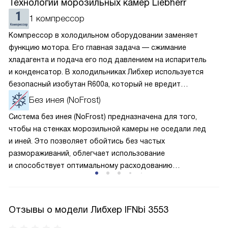
Технологии морозильных камер Liebherr
1 компрессор
Компрессор в холодильном оборудовании заменяет
функцию мотора. Его главная задача — сжимание
хладагента и подача его под давлением на испаритель
и конденсатор. В холодильниках Либхер используется
безопасный изобутан R600a, который не вредит
окружающей среде. Компрессор перегоняет его
Без инея (NoFrost)
по охладительному контуру по принципу насоса. Чем
Система без инея (NoFrost) предназначена для того,
лучше работает «мотор» прибора, тем качественнее
чтобы на стенках морозильной камеры не оседали лед
и быстрее происходит охлаждение, затрачивается
и иней. Это позволяет обойтись без частых
меньше электроэнергии.
размораживаний, облегчает использование
и способствует оптимальному расходованию
электроэнергии, которая не тратится на поддержание
ледяной «шубы» на охлаждающих элементах. Технология
основана на циркуляции холодного воздуха внутри
Отзывы о модели Либхер IFNbi 3553
камеры.