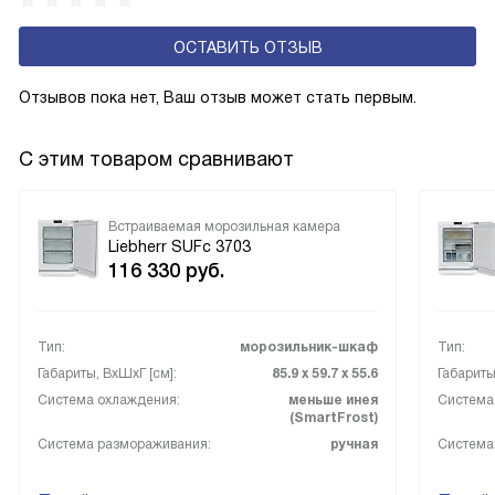
ОСТАВИТЬ ОТЗЫВ
Отзывов пока нет, Ваш отзыв может стать первым.
С этим товаром сравнивают
Встраиваемая морозильная камера
Liebherr SUFc 3703
116 330
руб.
Тип:
морозильник-шкаф
Тип:
Габариты, ВxШxГ [см]:
85.9 х 59.7 х 55.6
Габариты
Система охлаждения:
меньше инея
Система
(SmartFrost)
Система размораживания:
ручная
Система