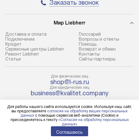
Заказать звонок
условия доставки у менеджера при
возможные ошибк
оформлении заказа.
Готовые коммун
Мир Liebherr
В оговоренный день служба
предполагают н
доставки доставит упакованный
установленной р
Доставка и оплата
Глоссарий
прибор до подъезда. Если
холодильников с
Подключение
Вопросы и ответы
Кредит
Помощь
требуется переместить прибор
требующим под
Сервисные центры Liebherr
Возврат и обмен
до двери квартиры или до места
к водопроводу, 
Ремонт Liebherr
Контакты
Cтатьи
Сайты-партнеры
установки, пожалуйста,
наличие крана. 
предварительно уточните это
установка включ
с менеджером. За данную услугу
упаковки и тран
Для физических лиц
shop@l-rus.ru
взимается дополнительная плата.
креплений, при 
Для юридических лиц
Учитывайте габариты прибора, если
и соединение от
business@kvalitet.company
они не позволяют пронести его
Техника монтиру
через дверной проем,
нишу или на зар
Для работы нашего сайта используются cookie. Используя наш сайт,
НАПИСАТЬ РУКОВОДСТВУ
вы предоставляете
согласие на обработку ваших персональных
то сотрудники транспортной
предусмотренно
данных
с помощью сервисов веб-аналитики (Cookie) и
присоединяетесь к тексту «
Согласия на обработку персональных
службы не смогут демонтировать
с проверкой по 
Политика конфиденциальности
данных
»
дверцы, ручки или другие
подключается к
Условия продажи
Соглашаюсь
выступающие элементы, так как
Карта сайта
коммуникациям.