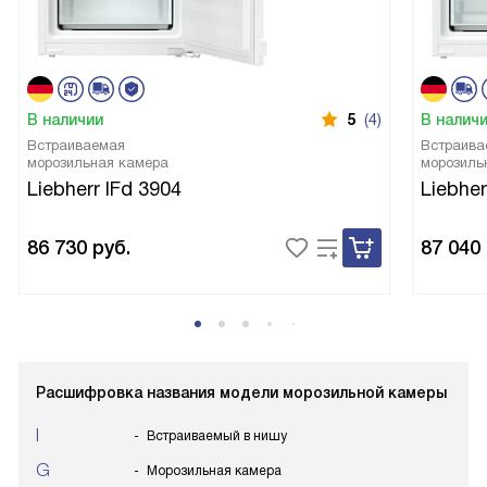
В наличии
5
(4)
В налич
Встраиваемая
Встраива
морозильная камера
морозиль
Liebherr IFd 3904
Liebher
86 730
руб.
87 040
Расшифровка названия модели морозильной камеры
I
Встраиваемый в нишу
G
Морозильная камера