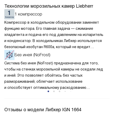
Технологии морозильных камер Liebherr
1 компрессор
Компрессор в холодильном оборудовании заменяет
функцию мотора. Его главная задача — сжимание
хладагента и подача его под давлением на испаритель
и конденсатор. В холодильниках Либхер используется
безопасный изобутан R600a, который не вредит
окружающей среде. Компрессор перегоняет его
Без инея (NoFrost)
по охладительному контуру по принципу насоса. Чем
Система без инея (NoFrost) предназначена для того,
лучше работает «мотор» прибора, тем качественнее
чтобы на стенках морозильной камеры не оседали лед
и быстрее происходит охлаждение, затрачивается
и иней. Это позволяет обойтись без частых
меньше электроэнергии.
размораживаний, облегчает использование
и способствует оптимальному расходованию
электроэнергии, которая не тратится на поддержание
ледяной «шубы» на охлаждающих элементах. Технология
основана на циркуляции холодного воздуха внутри
Отзывы о модели Либхер IGN 1664
камеры.