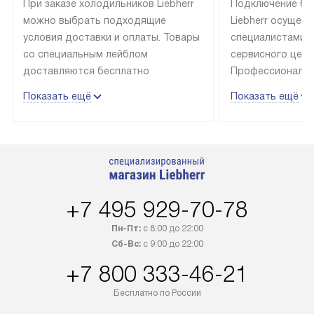
При заказе холодильников Liebherr
Подключение бы
можно выбрать подходящие
Liebherr осущес
условия доставки и оплаты. Товары
специалистами 
со специальным лейблом
сервисного цент
доставляются бесплатно
Профессиональн
в пределах Москвы и МКАД
гарантия долгой
Показать ещё
Показать ещё
до подъезда, выезд за МКАД
эксплуатации те
оплачивается дополнительно.
и Санкт-Петербу
Товар со статусом в наличии может
со специальным
быть отгружен покупателю
подключается б
в течение трех дней. Доставка
мастера за МКА
в Санкт-Петербург и другие
за дополнительн
+7 495 929-70-78
регионы осуществляется через
Стоимость допо
транспортную компанию. После
по монтажу опре
Пн-Пт:
с 8:00 до 22:00
100% предоплаты наша компания
прайсу. Профес
Сб-Вс:
с 9:00 до 22:00
бесплатно доставляет заказ
и регулярное об
+7 800 333-46-21
до представительства
обеспечивают д
транспортной компании в городе
и эффективное 
Бесплатно по России
Москва. Пожалуйста, уточняйте
техники, предо