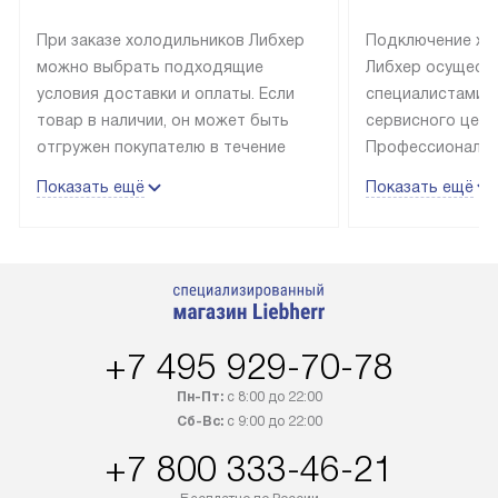
При заказе холодильников Либхер
Подключение хо
можно выбрать подходящие
Либхер осущест
условия доставки и оплаты. Если
специалистами 
товар в наличии, он может быть
сервисного цент
отгружен покупателю в течение
Профессиональн
трех дней. Техника со специальным
гарантия долгой
Показать ещё
Показать ещё
лейблом доставляется бесплатно
эксплуатации те
по Москве. Выезд за МКАД
техника со спец
оплачивается дополнительно.
подключается б
Возможна доставка товаров по
мастера за МКА
России.
дополнительную 
+7 495 929-70-78
Пн-Пт:
с 8:00 до 22:00
Сб-Вс:
с 9:00 до 22:00
+7 800 333-46-21