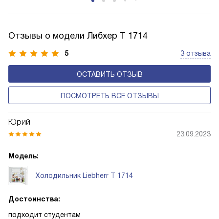
открытую заднюю стенку, на которой при высокой
влажности может образовываться конденсат — это
естественный физический процесс. Второй тип — модели
Отзывы о модели Либхер T 1714
с панелью, выполняющей функцию «сухой стенки». Такие
устройства обеспечивают более комфортную
5
3 отзыва
эксплуатацию и чаще всего оснащены нулевой зоной
ОСТАВИТЬ ОТЗЫВ
свежести BioFresh 0°C. Они встречаются в сериях Plus,
Prime и Peak.
ПОСМОТРЕТЬ ВСЕ ОТЗЫВЫ
Юрий
23.09.2023
Модель:
Холодильник Liebherr T 1714
Достоинства:
подходит студентам