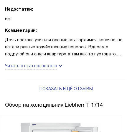
Недостатки:
нет
Комментарий:
Дочь поехала учиться осенью, мы гордимся, конечно, но
встали разные хозяйственные вопросы. Вдвоем с
подругой они сняли квартиру, а там как-то пустовато,
даже холодильника не было. Пришлось мне поехать и
Читать отзыв полностью
покупать им холодильник. Выбирали вместе с девчонками,
решили, что им хватит и небольшого, с маленькой
морозилкой внутри. Они сначала ахнули, не видали раньше
ПОКАЗАТЬ ЕЩЁ ОТЗЫВЫ
такого, но ничего, теперь уже привыкли. Ну а что, свои
функции прибор выполняет на отлично, продукты хорошо
сохраняет, занимает мало места, надежный. И еще он
Обзор на холодильник Liebherr T 1714
тихий и довольно экономичный, не так много тратит,
счета за коммуналку должны быть поменьше. Я им пока
настроил температуру, но думаю, потом сами будут
устанавливать все как им надо, разберутся, там просто