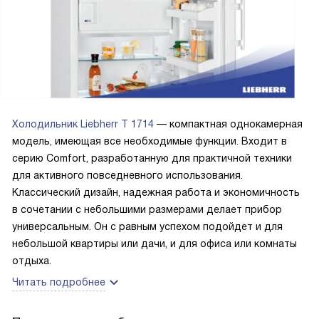
управление, обычный поворотный переключатель. В
холодильной камере две полки, большие ящики для
фруктов и овощей, на дверце отделение для бутылок,
консервов, держатель для яиц. Морозилка, конечно,
небольшая, но они обе как-то не особо и любят что-то
такое замороженное. Фасоль там мороженую покупают,
иногда пельмени, котлеты. А так больше что-то молочное,
Холодильник Liebherr T 1714
— компактная однокамерная
для этого холодильник как раз нужен. Девчонки обе
модель, имеющая все необходимые функции. Входит в
аккуратные, за порядком будут следить. Холодильник
серию Comfort, разработанную для практичной техники
размораживается автоматически, морозилка вручную, но
для активного повседневного использования.
нечасто, так что раз-два в год будут наводить в ней
Классический дизайн, надежная работа и экономичность
порядок. Смело рекомендую тем, кто живет один, или вот
в сочетании с небольшими размерами делает прибор
так же ищет технику для студентов, обратите внимание
универсальным. Он с равным успехом подойдет и для
на эту модель.
небольшой квартиры или дачи, и для офиса или комнаты
отдыха.
Читать подробнее