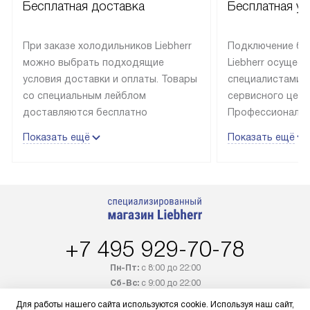
Бесплатная доставка
Бесплатная ус
При заказе холодильников Liebherr
Подключение бы
можно выбрать подходящие
Liebherr осущес
условия доставки и оплаты. Товары
специалистами 
со специальным лейблом
сервисного цент
доставляются бесплатно
Профессиональн
в пределах Москвы и МКАД
гарантия долгой
Показать ещё
Показать ещё
до подъезда, выезд за МКАД
эксплуатации те
оплачивается дополнительно.
и Санкт-Петербу
Товар со статусом в наличии может
со специальным
быть отгружен покупателю
подключается б
в течение трех дней. Доставка
мастера за МКА
в Санкт-Петербург и другие
за дополнительн
+7 495 929-70-78
регионы осуществляется через
Стоимость допо
транспортную компанию. После
по монтажу опре
Пн-Пт:
с 8:00 до 22:00
100% предоплаты наша компания
прайсу. Профес
Сб-Вс:
с 9:00 до 22:00
бесплатно доставляет заказ
и регулярное об
Для работы нашего сайта используются cookie. Используя наш сайт,