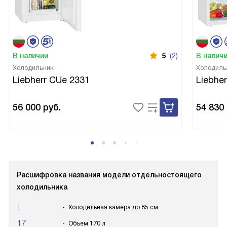
В наличии
5
(2)
В налич
Холодильник
Холодиль
Liebherr CUe 2331
Liebhe
56 000
руб.
54 830
Расшифровка названия модели отдельностоящего
холодильника
T
Холодильная камера до 85 см
17
Объем 170 л