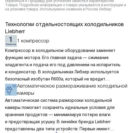
обратиться к Продавцу для уточнения свойств и характеристик
Товара. Подробная информация о товаре указывается в инструкции и
на упаковке товара. Используемое название в России Либхер
Технологии отдельностоящих холодильников
Liebherr
1 компрессор
Компрессор в холодильном оборудовании заменяет
функцию мотора. Его главная задача — сжимание
хладагента и подача его под давлением на испаритель
и конденсатор. В холодильниках Либхер используется
безопасный изобутан R600a, который не вредит
Автоматическое размораживание холодильной
окружающей среде. Компрессор перегоняет его
камеры
по охладительному контуру по принципу насоса. Чем
лучше работает «мотор» прибора, тем качественнее
Автоматическая система разморозки холодильной
и быстрее происходит охлаждение, затрачивается
камеры помогает сохранять идеальные условия для
меньше электроэнергии.
хранения продуктов — минимизируя потерю влаги
и предотвращая усушку. В линейке бренда Liebherr
представлены два типа устройств: Первые имеют