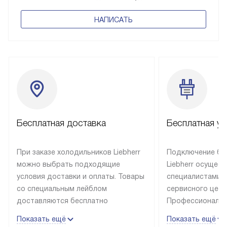
НАПИСАТЬ
Бесплатная доставка
Бесплатная ус
При заказе холодильников Liebherr
Подключение бы
можно выбрать подходящие
Liebherr осущес
условия доставки и оплаты. Товары
специалистами 
со специальным лейблом
сервисного цент
доставляются бесплатно
Профессиональн
в пределах Москвы и МКАД
гарантия долгой
Показать ещё
Показать ещё
до подъезда, выезд за МКАД
эксплуатации те