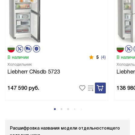
В наличии
5
(4)
В налич
Холодильник
Холодиль
Liebherr CNsdb 5723
Liebhe
147 590
руб.
138 98
Расшифровка названия модели отдельностоящего