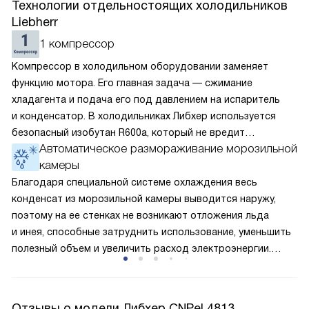
Технологии отдельностоящих холодильников
Liebherr
1 компрессор
Компрессор в холодильном оборудовании заменяет
функцию мотора. Его главная задача — сжимание
хладагента и подача его под давлением на испаритель
и конденсатор. В холодильниках Либхер используется
безопасный изобутан R600a, который не вредит
Автоматическое размораживание морозильной
окружающей среде. Компрессор перегоняет его
камеры
по охладительному контуру по принципу насоса. Чем
лучше работает «мотор» прибора, тем качественнее
Благодаря специальной системе охлаждения весь
и быстрее происходит охлаждение, затрачивается
конденсат из морозильной камеры выводится наружу,
меньше электроэнергии.
поэтому на ее стенках не возникают отложения льда
и инея, способные затруднить использование, уменьшить
полезный объем и увеличить расход электроэнергии.
Соответстве нет необходимости в частых
размораживаниях, поскольку оттаивание происходит
автоматически.
Отзывы о модели Либхер CNPel 4813