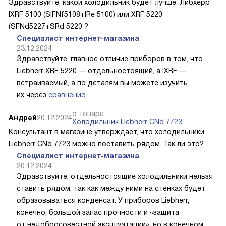
Здравствуйте, какой холодильник будет лучше Либхерр
IXRF 5100 (SIFNf5108+IRe 5100) или XRF 5220
(SFNd5227+SRd 5220 ?
Специалист интернет-магазина
23.12.2024
Здравствуйте, главное отличие приборов в том, что
Liebherr XRF 5220 — отдельностоящий, а IXRF —
встраиваемый, а по деталям вы можете изучить
их через
сравнение
.
о товаре:
Андрей
20.12.2024
Холодильник Liebherr CNd 7723
Консультант в магазине утверждает, что холодильники
Liebherr CNd 7723 можно поставить рядом. Так ли это?
Специалист интернет-магазина
20.12.2024
Здравствуйте, отдельностоящие холодильники нельзя
ставить рядом, так как между ними на стенках будет
образовываться конденсат. У приборов Liebherr,
конечно, большой запас прочности и «защита
от недобросовестной эксплуатации», но в конечном