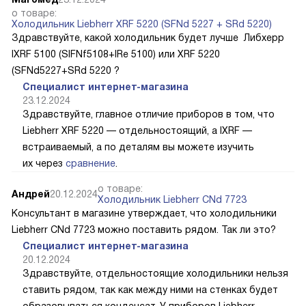
о товаре:
Холодильник Liebherr XRF 5220 (SFNd 5227 + SRd 5220)
Здравствуйте, какой холодильник будет лучше Либхерр
IXRF 5100 (SIFNf5108+IRe 5100) или XRF 5220
(SFNd5227+SRd 5220 ?
Специалист интернет-магазина
23.12.2024
Здравствуйте, главное отличие приборов в том, что
Liebherr XRF 5220 — отдельностоящий, а IXRF —
встраиваемый, а по деталям вы можете изучить
их через
сравнение
.
о товаре:
Андрей
20.12.2024
Холодильник Liebherr CNd 7723
Консультант в магазине утверждает, что холодильники
Liebherr CNd 7723 можно поставить рядом. Так ли это?
Специалист интернет-магазина
20.12.2024
Здравствуйте, отдельностоящие холодильники нельзя
ставить рядом, так как между ними на стенках будет
образовываться конденсат. У приборов Liebherr,