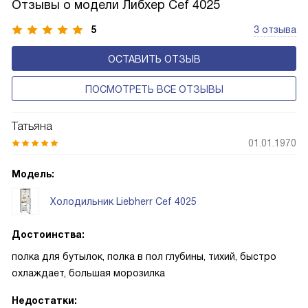
Отзывы о модели Либхер Cef 4025
с панелью, выполняющей функцию «сухой стенки». Такие
устройства обеспечивают более комфортную
5
3 отзыва
эксплуатацию и чаще всего оснащены нулевой зоной
ОСТАВИТЬ ОТЗЫВ
свежести BioFresh 0°C. Они встречаются в сериях Plus,
Prime и Peak.
ПОСМОТРЕТЬ ВСЕ ОТЗЫВЫ
Татьяна
01.01.1970
Модель:
Холодильник Liebherr Cef 4025
Достоинства:
полка для бутылок, полка в пол глубины, тихий, быстро
охлаждает, большая морозилка
Недостатки: