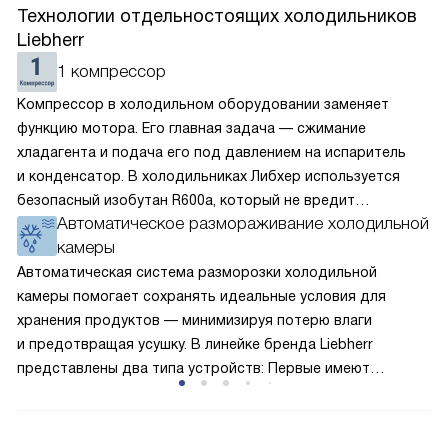
Технологии отдельностоящих холодильников
Liebherr
1 компрессор
Компрессор в холодильном оборудовании заменяет
функцию мотора. Его главная задача — сжимание
хладагента и подача его под давлением на испаритель
и конденсатор. В холодильниках Либхер используется
безопасный изобутан R600a, который не вредит
Автоматическое размораживание холодильной
окружающей среде. Компрессор перегоняет его
камеры
по охладительному контуру по принципу насоса. Чем
лучше работает «мотор» прибора, тем качественнее
Автоматическая система разморозки холодильной
и быстрее происходит охлаждение, затрачивается
камеры помогает сохранять идеальные условия для
меньше электроэнергии.
хранения продуктов — минимизируя потерю влаги
и предотвращая усушку. В линейке бренда Liebherr
представлены два типа устройств: Первые имеют
открытую заднюю стенку, на которой при высокой
влажности может образовываться конденсат — это
естественный физический процесс. Второй тип — модели