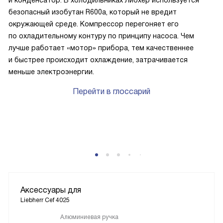
и конденсатор. В холодильниках Либхер используется
безопасный изобутан R600a, который не вредит
окружающей среде. Компрессор перегоняет его
по охладительному контуру по принципу насоса. Чем
лучше работает «мотор» прибора, тем качественнее
и быстрее происходит охлаждение, затрачивается
меньше электроэнергии.
Перейти в глоссарий
P
Аксессуары для
Liebherr Cef 4025
Алюминиевая ручка