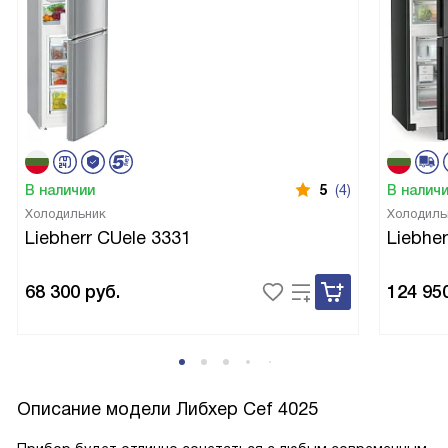
В наличии
5
(4)
В налич
Холодильник
Холодиль
Liebherr CUele 3331
Liebhe
68 300
руб.
124 95
Описание модели
Либхер Cef 4025