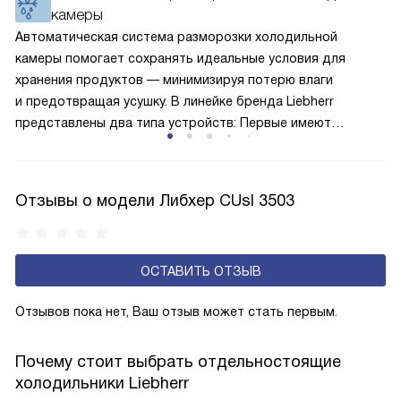
камеры
по охладительному контуру по принципу насоса. Чем
лучше работает «мотор» прибора, тем качественнее
Автоматическая система разморозки холодильной
и быстрее происходит охлаждение, затрачивается
камеры помогает сохранять идеальные условия для
меньше электроэнергии.
хранения продуктов — минимизируя потерю влаги
и предотвращая усушку. В линейке бренда Liebherr
представлены два типа устройств: Первые имеют
открытую заднюю стенку, на которой при высокой
влажности может образовываться конденсат — это
естественный физический процесс. Второй тип — модели
Отзывы о модели Либхер CUsl 3503
с панелью, выполняющей функцию «сухой стенки». Такие
устройства обеспечивают более комфортную
эксплуатацию и чаще всего оснащены нулевой зоной
ОСТАВИТЬ ОТЗЫВ
свежести BioFresh 0°C. Они встречаются в сериях Plus,
Prime и Peak.
Отзывов пока нет, Ваш отзыв может стать первым.
Почему стоит выбрать отдельностоящие
холодильники Liebherr