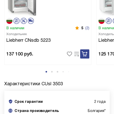
В наличии
5
(2)
В налич
Холодильник
Холодиль
Liebherr CNsdb 5223
Liebhe
137 100
руб.
125 17
Характеристики
CUsl 3503
Срок гарантии
2 года
Cтрана производитель
Болгария*