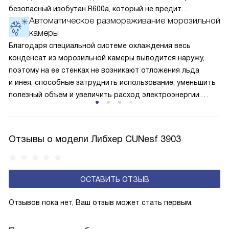
безопасный изобутан R600a, который не вредит
Автоматическое размораживание морозильной
окружающей среде. Компрессор перегоняет его
камеры
по охладительному контуру по принципу насоса. Чем
лучше работает «мотор» прибора, тем качественнее
Благодаря специальной системе охлаждения весь
и быстрее происходит охлаждение, затрачивается
конденсат из морозильной камеры выводится наружу,
меньше электроэнергии.
поэтому на ее стенках не возникают отложения льда
и инея, способные затруднить использование, уменьшить
полезный объем и увеличить расход электроэнергии.
Соответстве нет необходимости в частых
размораживаниях, поскольку оттаивание происходит
автоматически.
Отзывы о модели Либхер CUNesf 3903
ОСТАВИТЬ ОТЗЫВ
Отзывов пока нет, Ваш отзыв может стать первым.