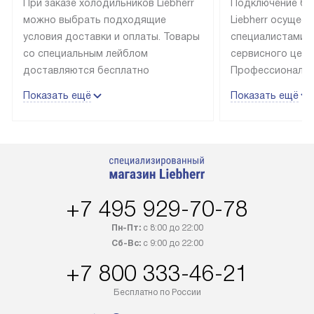
При заказе холодильников Liebherr
Подключение бы
можно выбрать подходящие
Liebherr осущес
условия доставки и оплаты. Товары
специалистами 
со специальным лейблом
сервисного цент
доставляются бесплатно
Профессиональн
в пределах Москвы и МКАД
гарантия долгой
Показать ещё
Показать ещё
до подъезда, выезд за МКАД
эксплуатации те
оплачивается дополнительно.
и Санкт-Петербу
Товар со статусом в наличии может
со специальным
быть отгружен покупателю
подключается б
в течение трех дней. Доставка
мастера за МКА
в Санкт-Петербург и другие
за дополнительн
+7 495 929-70-78
регионы осуществляется через
Стоимость допо
транспортную компанию. После
по монтажу опре
Пн-Пт:
с 8:00 до 22:00
100% предоплаты наша компания
прайсу. Профес
Сб-Вс:
с 9:00 до 22:00
бесплатно доставляет заказ
и регулярное об
+7 800 333-46-21
до представительства
обеспечивают д
транспортной компании в городе
и эффективное 
Бесплатно по России
Москва. Пожалуйста, уточняйте
техники, предо