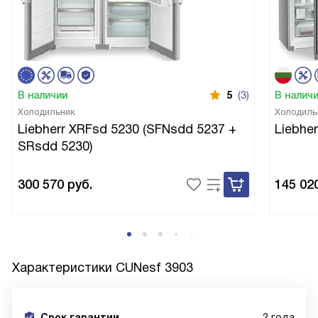
В наличии
5
(3)
В налич
Холодильник
Холодиль
Liebherr XRFsd 5230 (SFNsdd 5237 +
Liebhe
SRsdd 5230)
300 570
руб.
145 02
Характеристики
CUNesf 3903
Срок гарантии
2 года