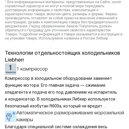
* Все информационные материалы, представленные на Сайте, носят
справочный характер и не могут в полной мере передавать
достоверную информацию о свойствах, комплектации и
характеристиках товара, включая цвета, размеры и формы. Фирма-
производитель оставляет за собой право на внесение изменений в
конструкцию, дизайн и комплектацию товара без предварительного
уведомления. Перед оформлением Заказа Покупатель должен
обратиться к Продавцу для уточнения свойств и характеристик
Товара. Подробная информация о товаре указывается в инструкции и
на упаковке товара. Используемое название в России Либхер
Технологии отдельностоящих холодильников
Liebherr
1 компрессор
Компрессор в холодильном оборудовании заменяет
функцию мотора. Его главная задача — сжимание
хладагента и подача его под давлением на испаритель
и конденсатор. В холодильниках Либхер используется
безопасный изобутан R600a, который не вредит
Автоматическое размораживание морозильной
окружающей среде. Компрессор перегоняет его
камеры
по охладительному контуру по принципу насоса. Чем
лучше работает «мотор» прибора, тем качественнее
Благодаря специальной системе охлаждения весь