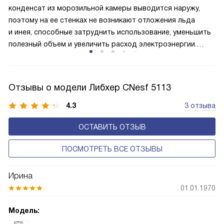
и быстрее происходит охлаждение, затрачивается
конденсат из морозильной камеры выводится наружу,
меньше электроэнергии.
поэтому на ее стенках не возникают отложения льда
и инея, способные затруднить использование, уменьшить
полезный объем и увеличить расход электроэнергии.
Соответстве нет необходимости в частых
размораживаниях, поскольку оттаивание происходит
автоматически.
Отзывы о модели Либхер CNesf 5113
4.3
3 отзыва
ОСТАВИТЬ ОТЗЫВ
ПОСМОТРЕТЬ ВСЕ ОТЗЫВЫ
Ирина
01.01.1970
Модель: