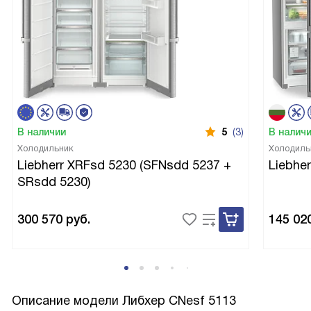
В наличии
5
(3)
В налич
Холодильник
Холодиль
Liebherr XRFsd 5230 (SFNsdd 5237 +
Liebhe
SRsdd 5230)
300 570
руб.
145 02
Описание модели
Либхер CNesf 5113