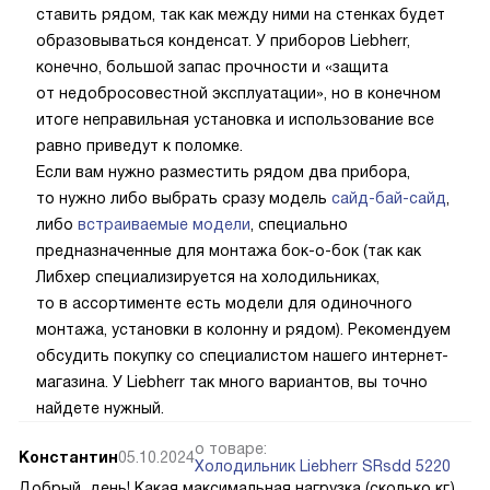
ставить рядом, так как между ними на стенках будет
образовываться конденсат. У приборов Liebherr,
конечно, большой запас прочности и «защита
от недобросовестной эксплуатации», но в конечном
итоге неправильная установка и использование все
равно приведут к поломке.
Если вам нужно разместить рядом два прибора,
то нужно либо выбрать сразу модель
сайд-бай-сайд
,
либо
встраиваемые модели
, специально
предназначенные для монтажа бок-о-бок (так как
Либхер специализируется на холодильниках,
то в ассортименте есть модели для одиночного
монтажа, установки в колонну и рядом). Рекомендуем
обсудить покупку со специалистом нашего интернет-
магазина. У Liebherr так много вариантов, вы точно
найдете нужный.
о товаре:
Константин
05.10.2024
Холодильник Liebherr SRsdd 5220
Добрый день! Какая максимальная нагрузка (сколько кг.)