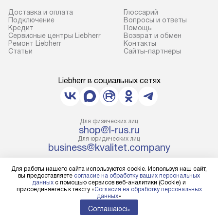
Доставка и оплата
Глоссарий
Подключение
Вопросы и ответы
Кредит
Помощь
Сервисные центры Liebherr
Возврат и обмен
Ремонт Liebherr
Контакты
Cтатьи
Сайты-партнеры
Liebherr в социальных сетях
Для физических лиц
shop@l-rus.ru
Для юридических лиц
business@kvalitet.company
Для работы нашего сайта используются cookie. Используя наш сайт,
НАПИСАТЬ РУКОВОДСТВУ
вы предоставляете
согласие на обработку ваших персональных
данных
с помощью сервисов веб-аналитики (Cookie) и
присоединяетесь к тексту «
Согласия на обработку персональных
Политика конфиденциальности
данных
»
Условия продажи
Соглашаюсь
Карта сайта