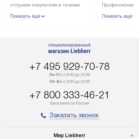
отгружен покупателю в течение
Профессиональн
трех дней. Техника со специальным
гарантия долгой
Показать ещё
Показать ещё
лейблом доставляется бесплатно
эксплуатации те
по Москве. Выезд за МКАД
техника со спец
оплачивается дополнительно.
подключается б
Возможна доставка товаров по
мастера за МКА
России.
дополнительную 
+7 495 929-70-78
Пн-Пт:
с 8:00 до 22:00
Сб-Вс:
с 9:00 до 22:00
+7 800 333-46-21
Бесплатно по России
Заказать звонок
Мир Liebherr