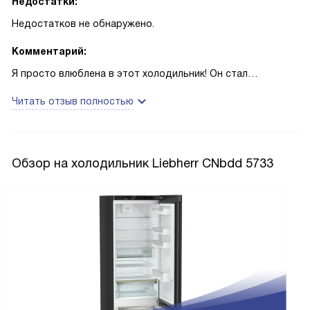
Недостатки:
Недостатков не обнаружено.
Комментарий:
Я просто влюблена в этот холодильник! Он стал
настоящим помощником на моей кухне. Удобные полки
Читать отзыв полностью
из закаленного стекла позволяют мне хранить продукты
аккуратно и организованно. Индикаторы температуры
помогают контролировать состояние продуктов,
а автоматическая система размораживания облегчает
Обзор на холодильник Liebherr CNbdd 5733
уход за холодильником. Особенно мне нравится
внутреннее освещение холодильной камеры. Оно создает
приятную атмосферу и позволяет найти нужные продукты
даже ночью. И как же удобно, что двери можно
перевесить! Это стало настоящим спасением для моей
небольшой кухни. И еще одна особенность, которую
я просто обожаю — это ледогенератор. Он стал
настоящим хитом на вечеринках у меня дома. Мои гости
всегда восхищаются, как быстро и легко я могу сделать