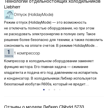
Технологии отдельностоящих холодильников
Liebherr
Отпуск (HolidayMode)
Режим отпуск (HolidayMode) — это возможность
не отключать полностью оборудование, но при этом
не расходовать электроэнергию в полную силу. Такое
решение более безопасно для техники, а также позволить
сэкономить на оплате счетов. В режиме HolidayMode
вентилятор и суперохлаждение не работают, а в камере
1 компрессор
устанавливается температура в районе +15 градусов. Это
Компрессор в холодильном оборудовании заменяет
позволяет сохранить продукты на определённое время
функцию мотора. Его главная задача — сжимание
и избежать появление неприятных запахов.
хладагента и подача его под давлением на испаритель
и конденсатор. В холодильниках Либхер используется
безопасный изобутан R600a, который не вредит
окружающей среде. Компрессор перегоняет его
по охладительному контуру по принципу насоса. Чем
лучше работает «мотор» прибора, тем качественнее
Отзывы о модели Либхер CNbdd 5733
и быстрее происходит охлаждение, затрачивается