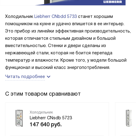
лед для коктейлей. А вот еще одна интересная история.
Когда у меня были гости и в холодильнике было много
Холодильник
Liebherr CNbdd 5733
станет хорошим
еды, я включила режим PartyMode. Это помогло сохранить
помощником на кухне и удачно впишется в ее интерьер.
продукты свежими и вкусными в течение всей вечеринки.
Это прибор из линейки эффективная производительность,
Все были в восторге! В общем, я очень довольна этой
которая отличается стильным дизайном и большой
покупкой
вместительностью. Стенки и двери сделаны из
нержавеющей стали, которая не боится перепада
температур и влажности. Кроме того, у модели большой
функционал и высокий класс энергопотребления.
Читать подробнее
С этим товаром сравнивают
Холодильник
Liebherr CNsdb 5723
147 640
руб.