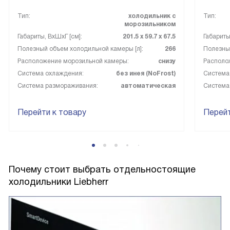
Тип:
холодильник с
Тип:
морозильником
Габариты, ВxШxГ [см]:
201.5 х 59.7 х 67.5
Габариты
Полезный объем холодильной камеры [л]:
266
Полезный
Расположение морозильной камеры:
снизу
Располо
Система охлаждения:
без инея (NoFrost)
Система
Система размораживания:
автоматическая
Система
Перейти к товару
Перейт
Почему стоит выбрать отдельностоящие
холодильники Liebherr