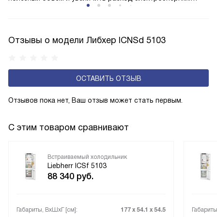
Соответстве нет необходимости в частых
размораживаниях, поскольку оттаивание происходит
автоматически.
Отзывы о модели Либхер ICNSd 5103
ОСТАВИТЬ ОТЗЫВ
Отзывов пока нет, Ваш отзыв может стать первым.
С этим товаром сравнивают
Встраиваемый холодильник
Liebherr ICSf 5103
88 340
руб.
Габариты, ВxШxГ [см]:
177 х 54.1 х 54.5
Габариты