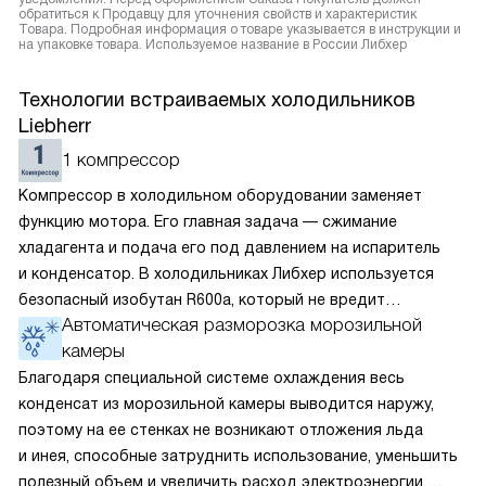
обратиться к Продавцу для уточнения свойств и характеристик
Товара. Подробная информация о товаре указывается в инструкции и
на упаковке товара. Используемое название в России Либхер
Технологии встраиваемых холодильников
Liebherr
1 компрессор
Компрессор в холодильном оборудовании заменяет
функцию мотора. Его главная задача — сжимание
хладагента и подача его под давлением на испаритель
и конденсатор. В холодильниках Либхер используется
безопасный изобутан R600a, который не вредит
Автоматическая разморозка морозильной
окружающей среде. Компрессор перегоняет его
камеры
по охладительному контуру по принципу насоса. Чем
лучше работает «мотор» прибора, тем качественнее
Благодаря специальной системе охлаждения весь
и быстрее происходит охлаждение, затрачивается
конденсат из морозильной камеры выводится наружу,
меньше электроэнергии.
поэтому на ее стенках не возникают отложения льда
и инея, способные затруднить использование, уменьшить
полезный объем и увеличить расход электроэнергии.