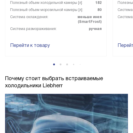
Полезный объем холодильной камеры [л]:
182
Полезный
Полезный объем морозильной камеры [л]:
80
Система
Система охлаждения:
меньше инея
Система
(SmartFrost)
Система размораживания:
ручная
Перейти к товару
Перейт
Почему стоит выбрать встраиваемые
холодильники Liebherr