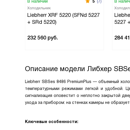
В наличии
5
(7)
В нали
Холодильник
Холодил
Liebherr XRF 5220 (SFNd 5227
Liebh
+ SRd 5220)
5227 
232 560
руб.
284 4
Описание модели
Либхер SBSe
Liebherr SBSes 8486 PremiumPlus — объемный хол
температурными режимами легкой и удобной. Ц
сигнализация оповестит о неплотно закрытой две
ухода за прибором: на стенках камеры не образуетс
Ключевые особенности: