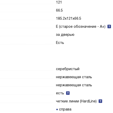
121
66.5
185.2x121x66.5
E (старое обозначение - A+)
за дверью
Есть
серебристый
нержавеющая сталь
нержавеющая сталь
есть
четкие линии (HardLine)
справа