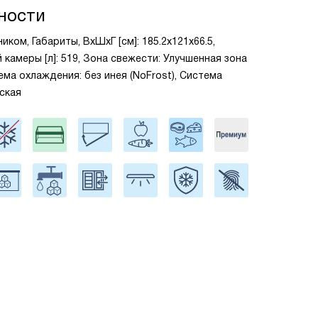
ности
ком, Габариты, ВxШxГ [см]: 185.2x121x66.5,
камеры [л]: 519, Зона свежести: Улучшенная зона
тема охлаждения: без инея (NoFrost), Система
ская