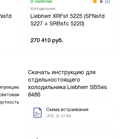
В наличии
5
(2)
В нали
Холодильник
Холоди
FNsfd
Liebherr XRFsf 5225 (SFNsfd
Liebh
5227 + SRBsfc 5220)
5227 
270 410
руб.
223 4
Скачать инструкцию для
отдельностоящего
холодильника
Liebherr SBSes
нипуляцию
8486
световая
ортность
Схема встраивания
JPG, 25.27 KB