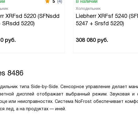
чии
5
(4)
В наличии
ьник
Холодильник
err XRFsd 5220 (SFNsdd
Liebherr XRFsf 5240 (S
+ SRsdd 5220)
5247 + Srsfd 5220)
10
руб.
308 080
руб.
s 8486
одильник типа Side-by-Side. Сенсорное управление делает ма
ветной дисплей отображает выбранный режим. Звуковая и 
рце или неисправностях. Система NoFrost обеспечивает комф
я лед, а на продуктах — иней.