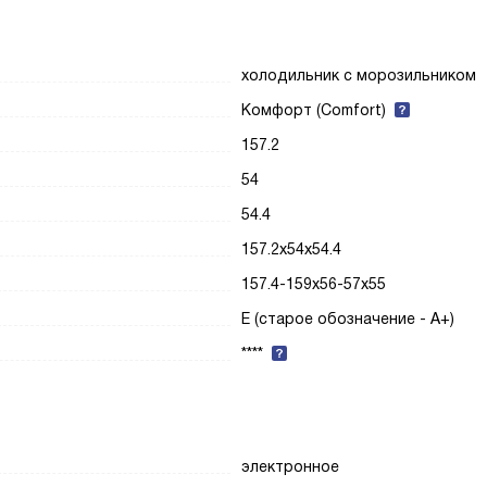
холодильник с морозильником
Комфорт (Comfort)
157.2
54
54.4
157.2x54x54.4
157.4-159x56-57x55
E (старое обозначение - A+)
****
электронное