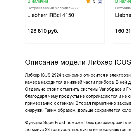
В наличии
5
(2)
В нали
Встраиваемый холодильник
Встраив
Liebherr IRBci 4150
Liebhe
128 810
руб.
160 3
Описание модели
Либхер ICUS
Либхер ICUS 2924 экономно относится к электроэн
камера находится в нижней части прибора. В ней 
Отдельно стоит отметить системы VarioSpace и Fr
благодаря чему продукты не соприкасаются и не 
примерзанию к стенкам. Вторая герметично закрыв
снаружи. Таким образом, дольше сохраняется холо
Функция SuperFrost поможет быстро заморозить м
до минус 38 градусов, продукты не покрываются л