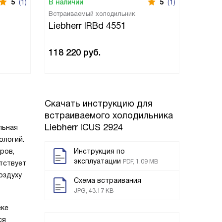
5
(1)
В наличии
5
(1)
В нали
Встраиваемый холодильник
Встраи
Liebherr IRBd 4551
Liebh
118 220
руб.
166 1
Скачать инструкцию для
встраиваемого холодильника
Liebherr ICUS 2924
льная
ологий.
ров,
Инструкция по
эксплуатации
PDF, 1.09 MB
тствует
оздуху
Схема встраивания
JPG, 43.17 KB
еке
ся