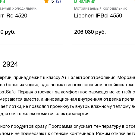
чии
5
(2)
В наличии
аемый холодильник
Встраиваемый холодильник
rr IRd 4520
Liebherr IRBci 4550
10
руб.
206 030
руб.
 2924
ергии, принадлежит к классу А++ электропотребления. Морози
два больших ящика, сделанных с использованием новейших техн
ostSafe. Первая отвечает за комфортное размещение контейне
смерзаются вместе, а инновационная внутренняя отделка препя
ает лотки, не позволяя проникнуть внутрь влажному теплому в
д, и опять же экономится электроэнергия.
ного продуктов сразу. Программа опускает температуру в отс
ьдом и не примерзают к стенкам контейнера. Режим отключает