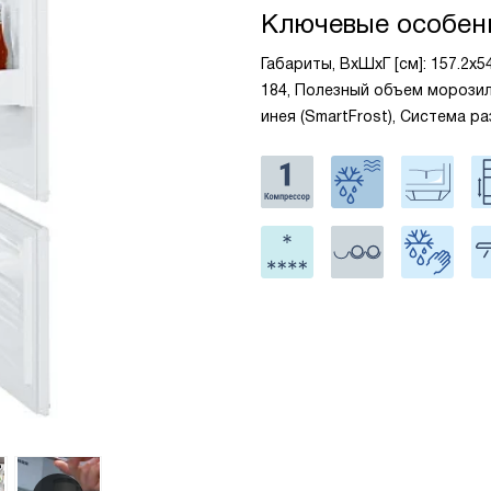
Ключевые особен
Габариты, ВxШxГ [см]: 157.2x
184, Полезный объем морозил
инея (SmartFrost), Система р