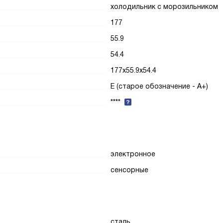
холодильник с морозильником
177
55.9
54.4
177x55.9x54.4
E (старое обозначение - A+)
****
электронное
сенсорные
сталь