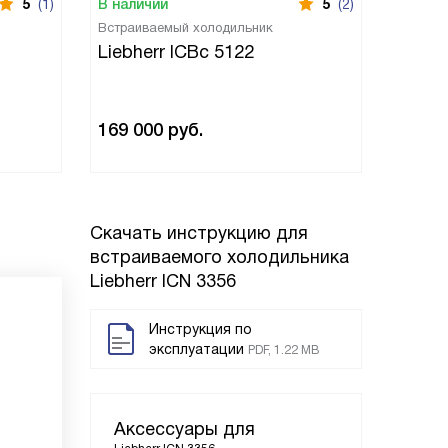
5
(1)
В наличии
5
(2)
В нали
Встраиваемый холодильник
Встраи
Liebherr ICBc 5122
Liebh
+ IFN
169 000
руб.
192 1
Скачать инструкцию для
встраиваемого холодильника
Liebherr ICN 3356
Инструкция по
эксплуатации
PDF, 1.22 MB
Аксессуары для