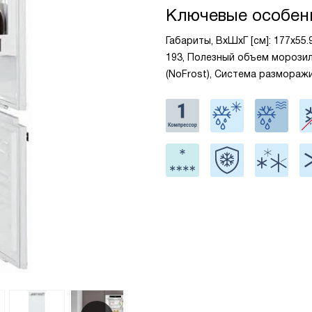
Ключевые особен
Габариты, ВxШxГ [см]: 177x55
193, Полезный объем морозиль
(NoFrost), Система размораж