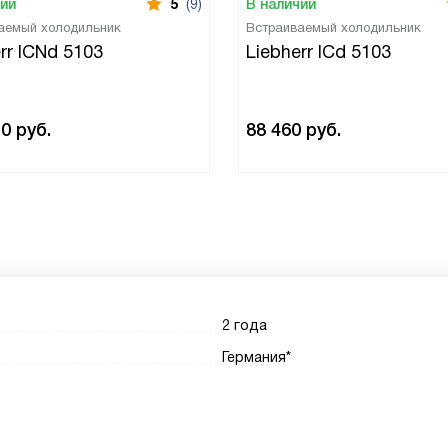
чии
5
(9)
В наличии
аемый холодильник
Встраиваемый холодильник
rr ICNd 5103
Liebherr ICd 5103
50
руб.
88 460
руб.
2 года
Германия*