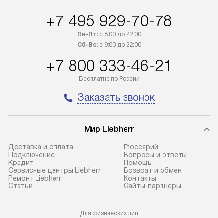
в Санкт-Петербург и другие
за дополнительн
+7 495 929-70-78
регионы осуществляется через
Стоимость допо
транспортную компанию. После
по монтажу опре
Пн-Пт:
с 8:00 до 22:00
100% предоплаты наша компания
прайсу. Профес
Сб-Вс:
с 9:00 до 22:00
бесплатно доставляет заказ
и регулярное об
+7 800 333-46-21
до представительства
обеспечивают д
транспортной компании в городе
и эффективное 
Бесплатно по России
Москва. Пожалуйста, уточняйте
техники, предо
Заказать звонок
условия доставки у менеджера при
возможные ошибк
оформлении заказа.
Готовые коммун
Мир Liebherr
В оговоренный день служба
предполагают н
доставки доставит упакованный
установленной р
Доставка и оплата
Глоссарий
прибор до подъезда. Если
холодильников с
Подключение
Вопросы и ответы
Кредит
Помощь
требуется переместить прибор
требующим под
Сервисные центры Liebherr
Возврат и обмен
до двери квартиры или до места
к водопроводу, 
Ремонт Liebherr
Контакты
Cтатьи
Сайты-партнеры
установки, пожалуйста,
наличие крана. 
предварительно уточните это
установка включ
с менеджером. За данную услугу
упаковки и тран
Для физических лиц