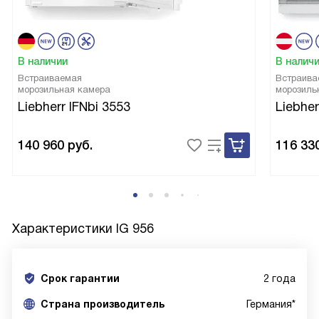
В наличии
В налич
Встраиваемая
Встраива
морозильная камера
морозиль
Liebherr IFNbi 3553
Liebhe
140 960
руб.
116 33
Характеристики
IG 956
Срок гарантии
2 года
Cтрана производитель
Германия*