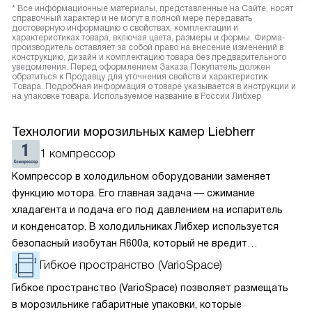
* Все информационные материалы, представленные на Сайте, носят
справочный характер и не могут в полной мере передавать
достоверную информацию о свойствах, комплектации и
характеристиках товара, включая цвета, размеры и формы. Фирма-
производитель оставляет за собой право на внесение изменений в
конструкцию, дизайн и комплектацию товара без предварительного
уведомления. Перед оформлением Заказа Покупатель должен
обратиться к Продавцу для уточнения свойств и характеристик
Товара. Подробная информация о товаре указывается в инструкции и
на упаковке товара. Используемое название в России Либхер
Технологии морозильных камер Liebherr
1 компрессор
Компрессор в холодильном оборудовании заменяет
функцию мотора. Его главная задача — сжимание
хладагента и подача его под давлением на испаритель
и конденсатор. В холодильниках Либхер используется
безопасный изобутан R600a, который не вредит
окружающей среде. Компрессор перегоняет его
Гибкое пространство (VarioSpace)
по охладительному контуру по принципу насоса. Чем
Гибкое пространство (VarioSpace) позволяет размещать
лучше работает «мотор» прибора, тем качественнее
в морозильнике габаритные упаковки, которые
и быстрее происходит охлаждение, затрачивается