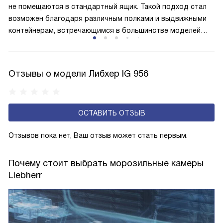
не помещаются в стандартный ящик. Такой подход стал
меньше электроэнергии.
возможен благодаря различным полками и выдвижными
контейнерам, встречающимся в большинстве моделей
от Либхер. Каждая составляющая может выдвигаться
и перемещаться, что значительно упрощает хранение
продуктов нестандартной формы. Особая отделка
Отзывы о модели Либхер IG 956
внутренних стенок камеры на даст содержимому
примёрзнуть к поверхности.
ОСТАВИТЬ ОТЗЫВ
Отзывов пока нет, Ваш отзыв может стать первым.
Почему стоит выбрать морозильные камеры
Liebherr