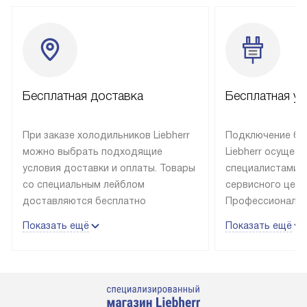
Бесплатная доставка
Бесплатная ус
При заказе холодильников Liebherr
Подключение бы
можно выбрать подходящие
Liebherr осущес
условия доставки и оплаты. Товары
специалистами 
со специальным лейблом
сервисного цент
доставляются бесплатно
Профессиональн
в пределах Москвы и МКАД
гарантия долгой
Показать ещё
Показать ещё
до подъезда, выезд за МКАД
эксплуатации те
оплачивается дополнительно.
и Санкт-Петербу
Товар со статусом в наличии может
со специальным
быть отгружен покупателю
подключается б
в течение трех дней. Доставка
мастера за МКА